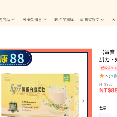
主題商品
💟 最新優惠
🏪 企業團購
📖 肯寶好文

【肯寶 
肌力、
超取滿NT$
5 (
9
NT$980
NT$8
數量