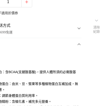
不適用折價券
送方式
清除
紀錄
699免運
次付款
期付款
0 利率 每期
NT$293
21家銀行
白：含BCAA(支鏈胺基酸)，提供人體所須的必需胺基
0 利率 每期
NT$146
21家銀行
庫商業銀行
第一商業銀行
業銀行
彰化商業銀行
 0 利率 每期
NT$73
21家銀行
物蛋白：由米、豆、堅果等多種植物蛋白互補加成，無
庫商業銀行
第一商業銀行
業儲蓄銀行
台北富邦商業銀行
業銀行
彰化商業銀行
慮。
庫商業銀行
第一商業銀行
付款
華商業銀行
兆豐國際商業銀行
業儲蓄銀行
台北富邦商業銀行
：調節身體蛋白質利用率。
業銀行
彰化商業銀行
小企業銀行
台中商業銀行
華商業銀行
兆豐國際商業銀行
業儲蓄銀行
台北富邦商業銀行
物精粉：含植化素，補充多元營養。
台灣）商業銀行
華泰商業銀行
小企業銀行
台中商業銀行
華商業銀行
兆豐國際商業銀行