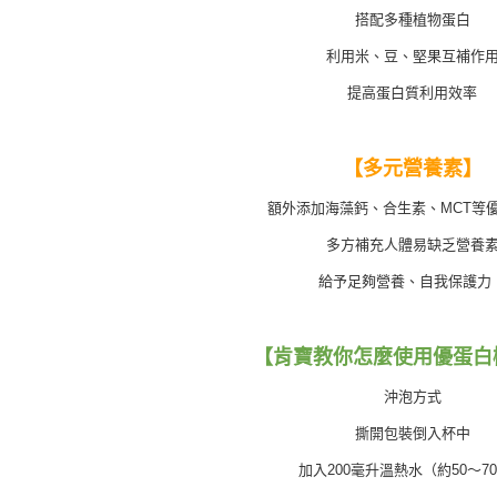
搭配多種植物蛋白
利用米、豆、堅果互補作
提高蛋白質利用效率
【多元營養素】
額外添加海藻鈣、合生素、MCT等
多方補充人體易缺乏營養
給予足夠營養、自我保護力
【肯寶教你怎麼使用優蛋白
沖泡方式
撕開包裝倒入杯中
加入200毫升溫熱水（約50～7