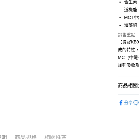
聯邦商
合生素
匯豐（
Apple Pay
臺灣中
元大商
道機能
聯邦商
匯豐（
玉山商
街口支付
元大商
MCT
聯邦商
台新國
玉山商
海藻鈣
元大商
台灣樂
悠遊付
台新國
玉山商
銷售重點
台灣樂
台新國
Google Pa
【肯寶KB
台灣樂
成的特性
全盈+PAY
MCT(中
AFTEE先
加強吸收
相關說明
【關於「A
ATM付款
AFTEE
商品相關分
便利好安
１．簡單
► 沖泡穀
２．便利
運送方式
分享
３．安心
人氣商品
全家取貨
【「AFT
全部產品
每筆NT$8
１．於結帳
付」結帳
👨 健康8
付款後全
２．訂單
說明
商品規格
相關推薦
３．收到繳
✚ 爸佔我