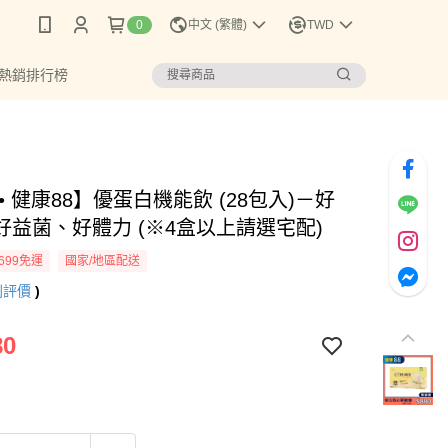
0
中文 (繁體)
TWD
 熱銷排行榜
• 健康88】優蛋白機能飲 (28包入)－好
好益菌、好體力 (※4盒以上請選宅配)
699免運
國家/地區配送
則評價
)
80