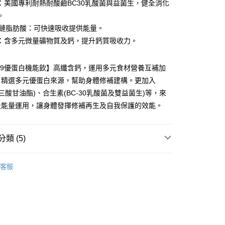
業銀行
遠東國際商業銀行
：美國專利耐熱耐酸鹼BC30乳酸菌與益菌生，健全消化
台灣）商業銀行
華泰商業銀行
小企業銀行
台中商業銀行
業銀行
永豐商業銀行
。
業銀行
遠東國際商業銀行
台灣）商業銀行
華泰商業銀行
業銀行
星展（台灣）商業銀行
業銀行
永豐商業銀行
中鏈脂肪酸：可快速吸收提供能量。
業銀行
遠東國際商業銀行
際商業銀行
中國信託商業銀行
業銀行
星展（台灣）商業銀行
：含多元微量礦物質及鈣，提升鈣質吸收力。
業銀行
永豐商業銀行
天信用卡公司
際商業銀行
中國信託商業銀行
業銀行
星展（台灣）商業銀行
天信用卡公司
際商業銀行
中國信託商業銀行
y
99優蛋白機能飲】高纖含鈣，運用多元食材營養互補加
天信用卡公司
，精選多元優蛋白來源，幫助身體修補建構。更加入
鏈三酸甘油酯)、合生素(BC-30乳酸菌及雙益菌生)等，來
享後付
及能量運用，讓身體發揮修補再生及自我保護的效能。
FTEE先享後付」】
先享後付是「在收到商品之後才付款」的支付方式。 讓您購物簡單
類 (5)
心！
：不需註冊會員、不需綁卡、不需儲值。
飲
：只要手機號碼，簡訊認證，即可結帳。
客服
：先確認商品／服務後，再付款。
推薦
付款
EE先享後付」結帳流程】
列表
0，滿NT$699(含以上)免運費
方式選擇「AFTEE先享後付」後，將跳轉至「AFTEE先享後
頁面，進行簡訊認證並確認金額後，即可完成結帳。
8 • 活力美味一把抓
家取貨
成立數日內，您將收到繳費通知簡訊。
費通知簡訊後14天內，點擊此簡訊中的連結，可透過四大超商
心顧健康丨超值驚喜價