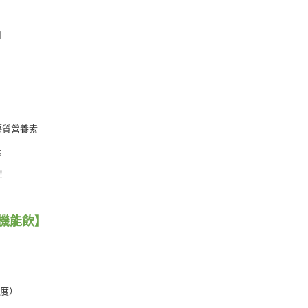
用
優質營養素
素
！
機能飲】
0度）