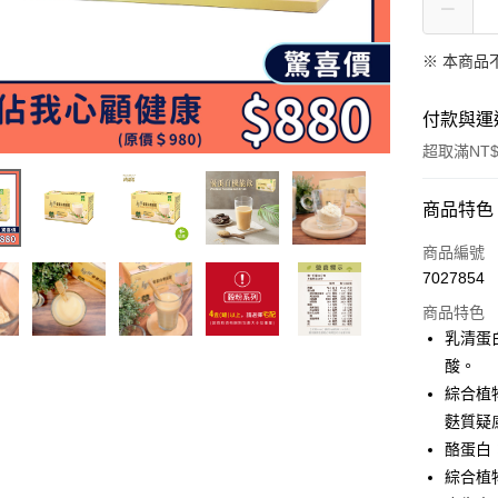
※ 本商品
付款與運
超取滿NT$
付款方式
商品特色
信用卡一
商品編號
7027854
信用卡分
商品特色
3 期 
乳清蛋
6 期 
合作金
酸。
華南商
12 期
綜合植
合作金
上海商
華南商
麩質疑
合作金
超商取貨
國泰世
上海商
酪蛋白
華南商
臺灣中
國泰世
LINE Pay
上海商
綜合植
匯豐（
臺灣中
國泰世