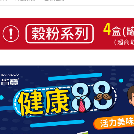
每筆NT$8
／ATM／
※ 請注意
萊爾富取
絡購買商品
先享後付
每筆NT$8
※ 交易是
是否繳費成
付款後萊
付客戶支
每筆NT$8
【注意事
7-11取貨
１．透過由
交易，需
每筆NT$8
求債權轉
２．關於
付款後7-1
https://aft
每筆NT$8
３．未成
「AFTE
宅配
任。
４．使用「
每筆NT$1
即時審查
結果請求
國家/地區
５．嚴禁
形，恩沛
動。