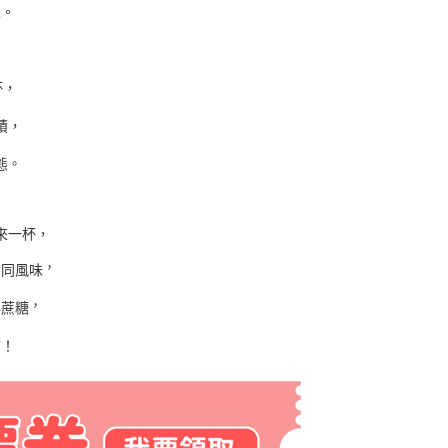
求。
杯，
積，
。
態
來一杯，
，
不同風味
，
無蔗糖
結！