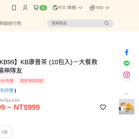
0
中文 (繁體)
TWD
 熱銷排行榜
KB99】KB康普茶 (10包入)－大餐救
暢神隊友
699免運
國家/地區配送
7
則評價
)
 NT$2,070
9 ~ NT$999
1盒