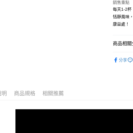
華南商
銷售重點
臺灣中
國泰世
LINE Pay
上海商
匯豐（
每天1-2
臺灣中
國泰世
聯邦商
恬靜風味
匯豐（
Apple Pay
臺灣中
元大商
聯邦商
康益處！
匯豐（
玉山商
街口支付
元大商
聯邦商
台新國
玉山商
元大商
台灣樂
悠遊付
台新國
商品相關分
玉山商
台灣樂
台新國
Google Pa
► 康普茶
台灣樂
分享
全盈+PAY
人氣商品
AFTEE先
全部產品
相關說明
► 營養保
【關於「A
ATM付款
AFTEE
說明
商品規格
相關推薦
便利好安
１．簡單
２．便利
運送方式
３．安心
全家取貨
【「AFT
每筆NT$8
１．於結帳