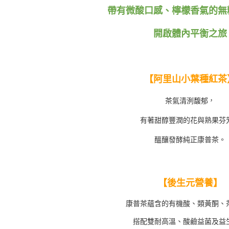
動。
帶有微酸口感、檸檬香氣的無
開啟體內平衡之旅
【阿里山小葉種紅茶
，
茶氣清洌馥郁
有著甜醇豐潤的花與熟果芬
醞釀發酵純正康普茶。
【後生元營養】
康普茶蘊含的有機酸、類黃酮、
搭配雙耐高溫、酸鹼益菌及益