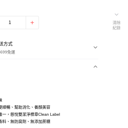
清除
紀錄
送方式
699免運
次付款
期付款
0 利率 每期
NT$133
21家銀行
味
0 利率 每期
NT$66
21家銀行
庫商業銀行
第一商業銀行
便順暢、幫助消化、養顏美容
業銀行
彰化商業銀行
 0 利率 每期
NT$33
21家銀行
一，慈悅雙潔淨標章Clean Label
庫商業銀行
第一商業銀行
業儲蓄銀行
台北富邦商業銀行
業銀行
彰化商業銀行
香料、無防腐劑、無添加蔗糖
庫商業銀行
第一商業銀行
付款
華商業銀行
兆豐國際商業銀行
業儲蓄銀行
台北富邦商業銀行