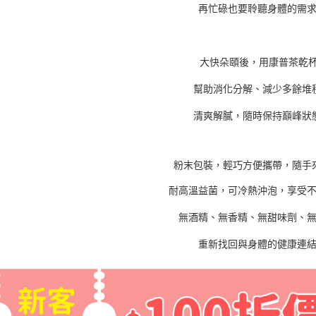
再忙碌也要聆聽身體的需
大快朵頤後，用康普茶乾
幫助消化分解、減少多餘堆
清爽解膩，隨時保持巔峰狀
粉末包裝，輕巧方便攜帶，隨手
耐高溫益菌，可冷熱沖泡，享受
無酒精、無香精、無甜味劑、
重新找回與身體的健康連