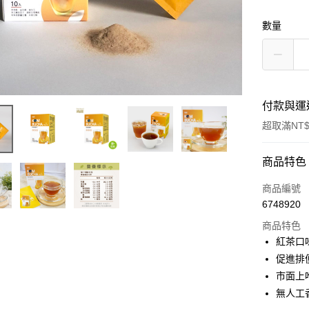
數量
付款與運
超取滿NT$
付款方式
商品特色
信用卡一
商品編號
6748920
信用卡分
商品特色
3 期 
紅茶口
6 期 
合作金
促進排
華南商
12 期
市面上唯
合作金
上海商
華南商
無人工
合作金
超商取貨
國泰世
上海商