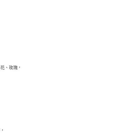
，
菊花、玫瑰
，
作，