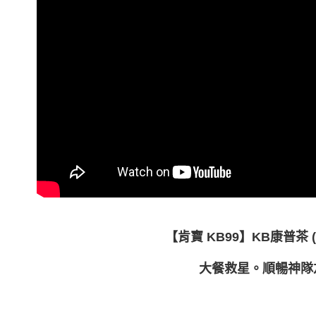
付」結帳
付款後全
２．訂單
３．收到繳
每筆NT$8
／ATM／
※ 請注意
萊爾富取
絡購買商品
先享後付
每筆NT$8
※ 交易是
是否繳費成
付款後萊
付客戶支
每筆NT$8
【注意事
7-11取貨
１．透過由
交易，需
每筆NT$8
求債權轉
２．關於
付款後7-1
https://aft
每筆NT$8
３．未成
「AFTE
【肯寶 KB99】KB康普茶 (
宅配
任。
４．使用「
每筆NT$1
大餐救星。順暢神隊
即時審查
結果請求
國家/地區
５．嚴禁
形，恩沛