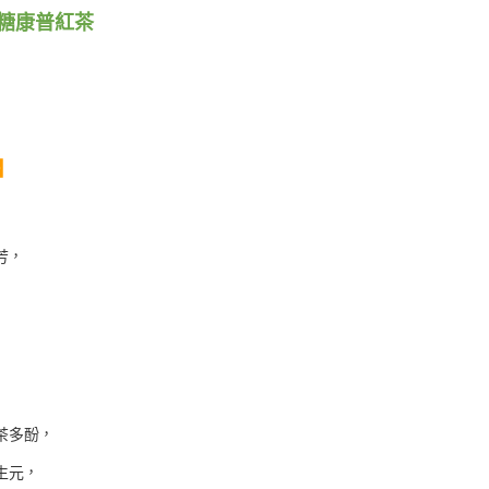
糖康普紅茶
】
，
芳
茶多酚
，
生元
，