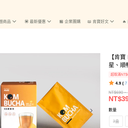
主題商品
💟 最新優惠
🏪 企業團購
📖 肯寶好文

【肯寶 
星、順
超取滿NT$
4.9 (
NT$690 ~
NT$39
數量
3盒