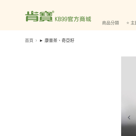
商品分類
⭐ 
首頁
► 康普茶、奇亞籽