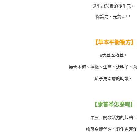
誕生出珍貴的後生元
，
保護力、元氣UP！
【草本平衡複方】
，
6大草本植萃
接骨木梅、檸檬、生薑、決明子、
賦予更深層的呵護。
【康普茶怎麼喝】
早晨，開啟活力的起點
喚醒身體代謝、消化道運