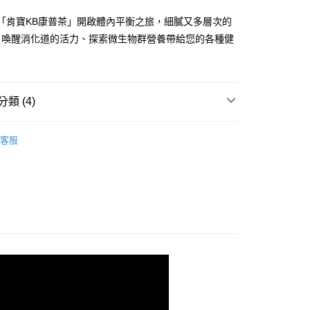
業銀行
彰化商業銀行
小企業銀行
台中商業銀行
華商業銀行
兆豐國際商業銀行
業儲蓄銀行
台北富邦商業銀行
台灣）商業銀行
華泰商業銀行
杯「肯寶KB康普茶」開啟體內平衡之旅，細膩又多層次的
小企業銀行
台中商業銀行
華商業銀行
兆豐國際商業銀行
業銀行
遠東國際商業銀行
，喚醒消化道的活力、探索微生物群營養帶給您的各種健
台灣）商業銀行
華泰商業銀行
小企業銀行
台中商業銀行
業銀行
永豐商業銀行
業銀行
遠東國際商業銀行
台灣）商業銀行
華泰商業銀行
業銀行
星展（台灣）商業銀行
業銀行
永豐商業銀行
業銀行
遠東國際商業銀行
際商業銀行
中國信託商業銀行
業銀行
星展（台灣）商業銀行
業銀行
永豐商業銀行
天信用卡公司
際商業銀行
中國信託商業銀行
類 (4)
業銀行
星展（台灣）商業銀行
天信用卡公司
際商業銀行
中國信託商業銀行
y
、奇亞籽
天信用卡公司
客服
推薦
享後付
列表
健丨10蔬力、櫻桃C、益生菌
FTEE先享後付」】
先享後付是「在收到商品之後才付款」的支付方式。 讓您購物簡單
心！
：不需註冊會員、不需綁卡、不需儲值。
：只要手機號碼，簡訊認證，即可結帳。
：先確認商品／服務後，再付款。
付款
EE先享後付」結帳流程】
0，滿NT$699(含以上)免運費
方式選擇「AFTEE先享後付」後，將跳轉至「AFTEE先享後