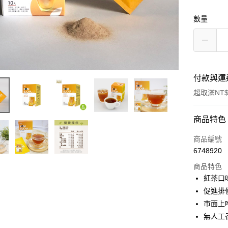
數量
付款與運
超取滿NT$
付款方式
商品特色
信用卡一
商品編號
6748920
信用卡分
商品特色
3 期 
紅茶口
6 期 
合作金
促進排
華南商
12 期
市面上唯
合作金
上海商
華南商
無人工
合作金
超商取貨
國泰世
上海商