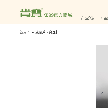
商品分類
⭐ 
首頁
► 康普茶、奇亞籽