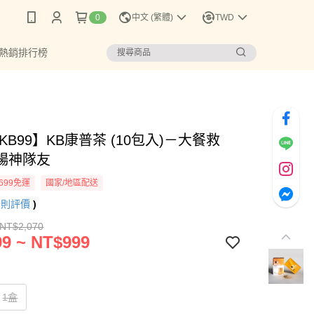
0
中文 (繁體)
TWD
 熱銷排行榜
KB99】KB康普茶 (10包入)－大餐救
暢神隊友
699免運
國家/地區配送
7
則評價
)
 NT$2,070
9 ~ NT$999
1盒