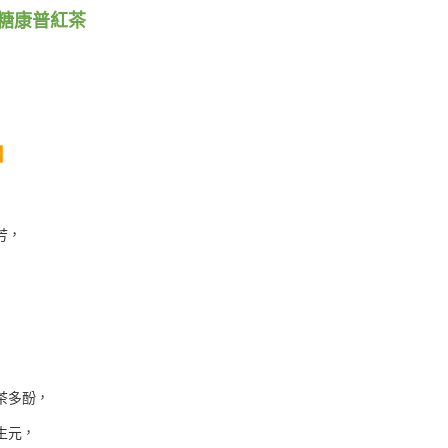
糖康普紅茶
】
，
芳
茶多酚
，
生元
，