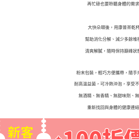
再忙碌也要聆聽身體的需
大快朵頤後，用康普茶乾
幫助消化分解、減少多餘堆
清爽解膩，隨時保持巔峰狀
粉末包裝，輕巧方便攜帶，隨手
耐高溫益菌，可冷熱沖泡，享受
無酒精、無香精、無甜味劑、
重新找回與身體的健康連