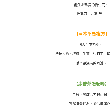
誕生出珍貴的後生元
，
保護力、元氣UP！
【草本平衡複方】
，
6大草本植萃
接骨木梅、檸檬、生薑、決明子、
賦予更深層的呵護。
【康普茶怎麼喝】
早晨，開啟活力的起點
喚醒身體代謝、消化道運