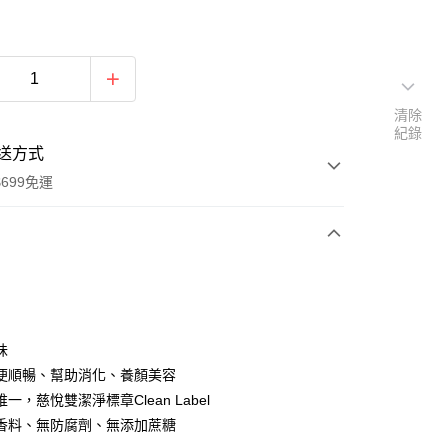
清除
紀錄
送方式
699免運
次付款
期付款
0 利率 每期
NT$133
21家銀行
味
0 利率 每期
NT$66
21家銀行
庫商業銀行
第一商業銀行
便順暢、幫助消化、養顏美容
業銀行
彰化商業銀行
 0 利率 每期
NT$33
21家銀行
一，慈悅雙潔淨標章Clean Label
庫商業銀行
第一商業銀行
業儲蓄銀行
台北富邦商業銀行
業銀行
彰化商業銀行
香料、無防腐劑、無添加蔗糖
庫商業銀行
第一商業銀行
付款
華商業銀行
兆豐國際商業銀行
業儲蓄銀行
台北富邦商業銀行