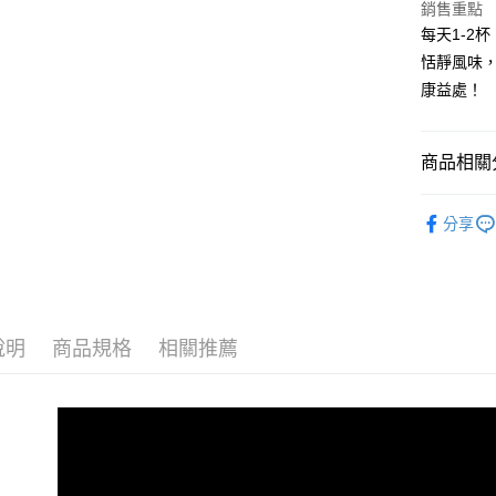
華南商
銷售重點
臺灣中
國泰世
LINE Pay
上海商
匯豐（
每天1-2
臺灣中
國泰世
聯邦商
恬靜風味
匯豐（
Apple Pay
臺灣中
元大商
聯邦商
康益處！
匯豐（
玉山商
街口支付
元大商
聯邦商
台新國
玉山商
元大商
台灣樂
悠遊付
台新國
商品相關分
玉山商
台灣樂
台新國
Google Pa
► 康普茶
台灣樂
分享
全盈+PAY
人氣商品
AFTEE先
全部產品
相關說明
► 營養保
【關於「A
ATM付款
AFTEE
說明
商品規格
相關推薦
便利好安
１．簡單
２．便利
運送方式
３．安心
全家取貨
【「AFT
每筆NT$8
１．於結帳