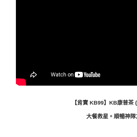
付」結帳
付款後全
２．訂單
３．收到繳
每筆NT$8
／ATM／
※ 請注意
萊爾富取
絡購買商品
先享後付
每筆NT$8
※ 交易是
是否繳費成
付款後萊
付客戶支
每筆NT$8
【注意事
7-11取貨
１．透過由
交易，需
每筆NT$8
求債權轉
２．關於
付款後7-1
https://aft
每筆NT$8
３．未成
「AFTE
【肯寶 KB99】KB康普茶 (
宅配
任。
４．使用「
每筆NT$1
大餐救星。順暢神隊
即時審查
結果請求
國家/地區
５．嚴禁
形，恩沛