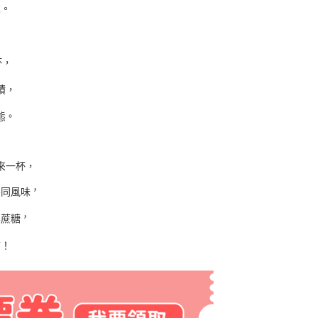
求。
杯，
積，
。
態
來一杯，
，
不同風味
，
無蔗糖
結！