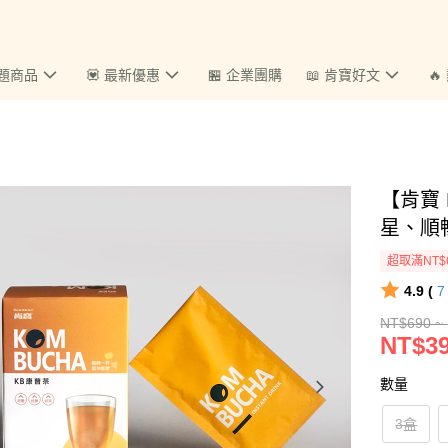
主題商品
💟 最新優惠
🏪 企業團購
📖 肯寶好文

【肯寶 
星、順
超取滿NT$
4.9 (
NT$690 ~
NT$39
數量
3盒