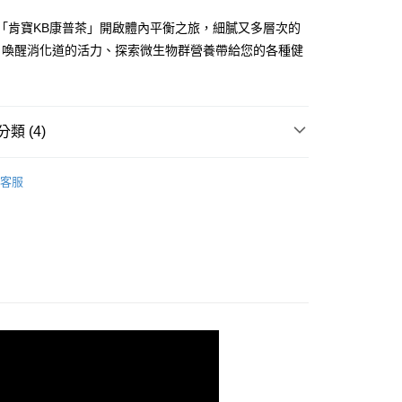
業銀行
彰化商業銀行
小企業銀行
台中商業銀行
華商業銀行
兆豐國際商業銀行
業儲蓄銀行
台北富邦商業銀行
台灣）商業銀行
華泰商業銀行
杯「肯寶KB康普茶」開啟體內平衡之旅，細膩又多層次的
小企業銀行
台中商業銀行
華商業銀行
兆豐國際商業銀行
業銀行
遠東國際商業銀行
，喚醒消化道的活力、探索微生物群營養帶給您的各種健
台灣）商業銀行
華泰商業銀行
小企業銀行
台中商業銀行
業銀行
永豐商業銀行
業銀行
遠東國際商業銀行
台灣）商業銀行
華泰商業銀行
業銀行
星展（台灣）商業銀行
業銀行
永豐商業銀行
業銀行
遠東國際商業銀行
際商業銀行
中國信託商業銀行
業銀行
星展（台灣）商業銀行
業銀行
永豐商業銀行
天信用卡公司
際商業銀行
中國信託商業銀行
類 (4)
業銀行
星展（台灣）商業銀行
天信用卡公司
際商業銀行
中國信託商業銀行
y
、奇亞籽
天信用卡公司
客服
推薦
享後付
列表
健丨10蔬力、櫻桃C、益生菌
FTEE先享後付」】
先享後付是「在收到商品之後才付款」的支付方式。 讓您購物簡單
心！
：不需註冊會員、不需綁卡、不需儲值。
：只要手機號碼，簡訊認證，即可結帳。
：先確認商品／服務後，再付款。
付款
EE先享後付」結帳流程】
0，滿NT$699(含以上)免運費
方式選擇「AFTEE先享後付」後，將跳轉至「AFTEE先享後