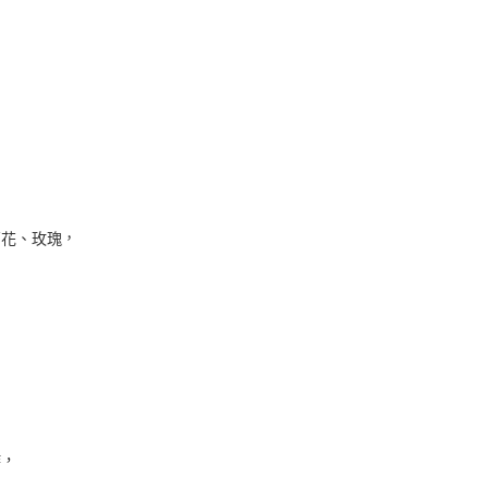
，
菊花、玫瑰
，
作，