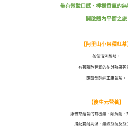
動。
帶有微酸口感、檸檬香氣的無
開啟體內平衡之旅
【阿里山小葉種紅茶
，
茶氣清洌馥郁
有著甜醇豐潤的花與熟果芬
醞釀發酵純正康普茶。
【後生元營養】
康普茶蘊含的有機酸、類黃酮、
搭配雙耐高溫、酸鹼益菌及益