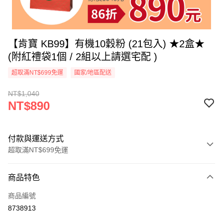
【肯寶 KB99】有機10穀粉 (21包入) ★2盒★
(附紅禮袋1個 / 2組以上請選宅配 )
超取滿NT$699免運
國家/地區配送
NT$1,040
NT$890
付款與運送方式
超取滿NT$699免運
付款方式
商品特色
信用卡一次付款
商品編號
信用卡分期付款
8738913
3 期 0 利率 每期
NT$296
21家銀行