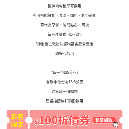
攪拌均勻後即可飲用
亦可搭配鮮奶、豆漿、咖啡、奶茶飲用
可作為早餐、餐間點心、宵夜
每日建議食用1～2包
*沖泡後之微量沈澱物富含膳食纖維
請安心飲用
*每一包(25公克)
含碳水化合物13.8公克
約等於一份醣類
建議控醣族群斟酌飲用