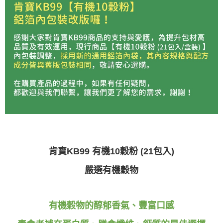
每筆NT$100，滿NT$699(含以上)免運費
４．使用「AFTEE先享後付」時，將依據個別帳號之用戶狀況，依本公司即
時審查核予不同之上限額度；若仍有額度不足之情形，本公司將視審查結果
國家/地區配送
查看運費
請求用戶進行身份認證。
５．嚴禁一人註冊多個帳號或使用他人資訊註冊。若發現惡意使用之情形，
恩沛科技股份有限公司將有權停止該用戶之使用額度並採取法律行動。
肯寶KB99 有機10穀粉 (21包入)
嚴選有機穀物
有機穀物的醇郁香氣、豐富口感