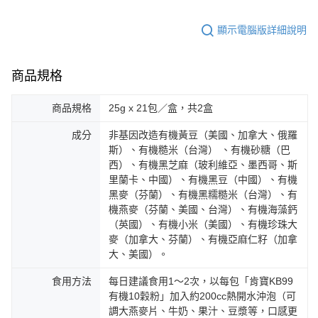
顯示電腦版詳細說明
商品規格
商品規格
25g x 21包／盒，共2盒
成分
非基因改造有機黃豆（美國、加拿大、俄羅
斯）、有機糙米（台灣） 、有機砂糖（巴
西）、有機黑芝麻（玻利維亞、墨西哥、斯
里蘭卡、中國）、有機黑豆（中國）、有機
黑麥（芬蘭）、有機黑糯糙米（台灣）、有
機燕麥（芬蘭、美國、台灣）、有機海藻鈣
（英國）、有機小米（美國）、有機珍珠大
麥（加拿大、芬蘭）、有機亞麻仁籽（加拿
大、美國）。
食用方法
每日建議食用1～2次，以每包「肯寶KB99
有機10穀粉」加入約200cc熱開水沖泡（可
調大燕麥片、牛奶、果汁、豆漿等，口感更