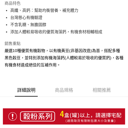
商品特色
6 期 0 利率 每期
NT$148
21家銀行
合作金庫商業銀行
第一商業銀行
高纖、高鈣：幫助均衡營養、補充體力
華南商業銀行
彰化商業銀行
12 期 0 利率 每期
NT$74
21家銀行
合作金庫商業銀行
第一商業銀行
台灣慈心有機驗證
上海商業儲蓄銀行
台北富邦商業銀行
華南商業銀行
彰化商業銀行
合作金庫商業銀行
第一商業銀行
超商取貨付款
國泰世華商業銀行
兆豐國際商業銀行
不含乳糖、無膽固醇
上海商業儲蓄銀行
台北富邦商業銀行
華南商業銀行
彰化商業銀行
臺灣中小企業銀行
台中商業銀行
添加人體較易吸收的優質海藻鈣，有機食材相輔相成
國泰世華商業銀行
兆豐國際商業銀行
LINE Pay
上海商業儲蓄銀行
台北富邦商業銀行
匯豐（台灣）商業銀行
華泰商業銀行
臺灣中小企業銀行
台中商業銀行
國泰世華商業銀行
兆豐國際商業銀行
聯邦商業銀行
遠東國際商業銀行
銷售重點
匯豐（台灣）商業銀行
華泰商業銀行
Apple Pay
臺灣中小企業銀行
台中商業銀行
元大商業銀行
永豐商業銀行
嚴選10種優質有機穀物，以有機黃豆(非基因改造)為首，搭配多種
聯邦商業銀行
遠東國際商業銀行
匯豐（台灣）商業銀行
華泰商業銀行
玉山商業銀行
星展（台灣）商業銀行
街口支付
元大商業銀行
永豐商業銀行
黑色穀豆，並特別添加有機海藻鈣(人體較易於吸收的優質鈣)，各種
聯邦商業銀行
遠東國際商業銀行
台新國際商業銀行
中國信託商業銀行
玉山商業銀行
星展（台灣）商業銀行
有機食材達成絕佳的互補作用。
元大商業銀行
永豐商業銀行
台灣樂天信用卡公司
悠遊付
台新國際商業銀行
中國信託商業銀行
玉山商業銀行
星展（台灣）商業銀行
台灣樂天信用卡公司
台新國際商業銀行
中國信託商業銀行
Google Pay
台灣樂天信用卡公司
全盈+PAY
詳細說明
商品規格
相關推薦
AFTEE先享後付
相關說明
【關於「AFTEE先享後付」】
ATM付款
AFTEE先享後付是「在收到商品之後才付款」的支付方式。 讓您購物簡單
便利好安心！
１．簡單：不需註冊會員、不需綁卡、不需儲值。