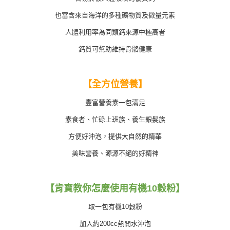
也富含來自海洋的多種礦物質及微量元素
人體利用率為同類鈣來源中極高者
鈣質可幫助維持骨骼健康
【全方位營養】
豐富營養素一包滿足
素食者、忙碌上班族、養生銀髮族
方便好沖泡，提供大自然的精華
美味營養、源源不絕的好精神
【肯寶教你怎麼使用有機10穀粉】
取一包有機10穀粉
加入約200cc熱開水沖泡