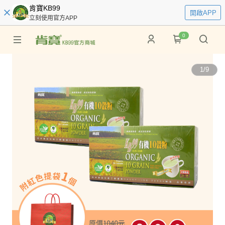
肯寶KB99
開啟APP
立刻使用官方APP
0
1
/
9