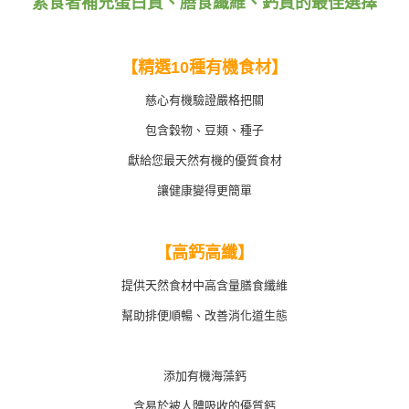
素食者補充蛋白質、膳食纖維、鈣質的最佳選擇
【精選10種有機食材】
慈心有機驗證嚴格把關
包含穀物、豆類、種子
獻給您最天然有機的優質食材
讓健康變得更簡單
【高鈣高纖】
提供天然食材中高含量膳食纖維
幫助排便順暢、改善消化道生態
添加有機海藻鈣
含易於被人體吸收的優質鈣