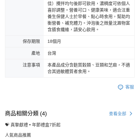
佳）攪拌均勻後即可飲用，濃稠度可依個人
喜好調整。營養可口、健康美味，適合注重
養生保健人士於早餐、點心時食用，幫助均
衡營養、補充體力。沖泡後之微量沈澱物富
含膳食纖維，請安心飲用。
保存期限
18個月
產地
台灣
注意事項
本產品成分含麩質穀類、豆類和芝麻，不適
合其過敏體質者食用。
客服
商品相關分類 (4)
查看全部
💝 真摯獻禮 • 年節禮盒7折起
人氣商品推薦