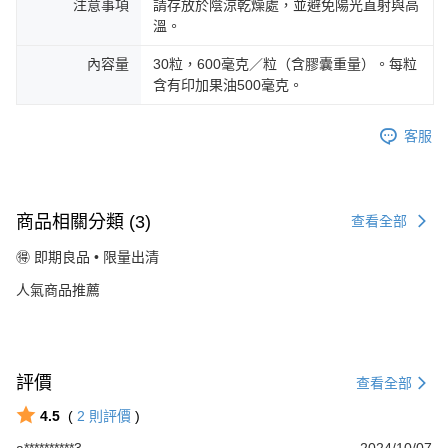
注意事項
請存放於陰涼乾燥處，並避免陽光直射與高
溫。
內容量
30粒，600毫克／粒（含膠囊重量）。每粒
含有印加果油500毫克。
客服
商品相關分類 (3)
查看全部
🉐 即期良品 • 限量出清
人氣商品推薦
評價
查看全部
4.5
(
2
則評價
)