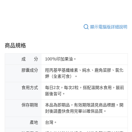
顯示電腦版詳細說明
商品規格
成 分
100％印加果油。
膠囊成分
羥丙基甲基纖維素、純水、鹿角菜膠、氯化
鉀（全素可食）。
食用方式
每日2次，每次2粒，搭配溫開水食用，飯前
飯後皆可。
保存期限
本品為即期品，有效期限請見商品標題。開
封後請盡快食用完畢以確保品質。
產地
台灣。