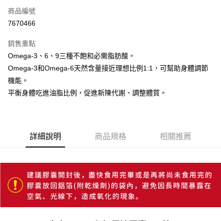
商品編號
信用卡分期付款
7670466
3 期 0 利率 每期
NT$63
21家銀行
銷售重點
6 期 0 利率 每期
NT$31
21家銀行
合作金庫商業銀行
第一商業銀行
Omega-3、6、9三種不飽和必需脂肪酸。
華南商業銀行
彰化商業銀行
12 期 0 利率 每期
NT$15
21家銀行
合作金庫商業銀行
第一商業銀行
Omega-3和Omega-6天然含量接近理想比例1:1，可幫助身體調節
上海商業儲蓄銀行
台北富邦商業銀行
華南商業銀行
彰化商業銀行
合作金庫商業銀行
第一商業銀行
超商取貨付款
國泰世華商業銀行
兆豐國際商業銀行
機能。
上海商業儲蓄銀行
台北富邦商業銀行
華南商業銀行
彰化商業銀行
臺灣中小企業銀行
台中商業銀行
平衡身體吃進油脂比例，促進新陳代謝、調整體質。
國泰世華商業銀行
兆豐國際商業銀行
LINE Pay
上海商業儲蓄銀行
台北富邦商業銀行
匯豐（台灣）商業銀行
華泰商業銀行
臺灣中小企業銀行
台中商業銀行
國泰世華商業銀行
兆豐國際商業銀行
聯邦商業銀行
遠東國際商業銀行
匯豐（台灣）商業銀行
華泰商業銀行
Apple Pay
臺灣中小企業銀行
台中商業銀行
元大商業銀行
永豐商業銀行
聯邦商業銀行
遠東國際商業銀行
匯豐（台灣）商業銀行
華泰商業銀行
玉山商業銀行
星展（台灣）商業銀行
街口支付
元大商業銀行
永豐商業銀行
詳細說明
商品規格
相關推薦
聯邦商業銀行
遠東國際商業銀行
台新國際商業銀行
中國信託商業銀行
玉山商業銀行
星展（台灣）商業銀行
元大商業銀行
永豐商業銀行
台灣樂天信用卡公司
悠遊付
台新國際商業銀行
中國信託商業銀行
玉山商業銀行
星展（台灣）商業銀行
台灣樂天信用卡公司
台新國際商業銀行
中國信託商業銀行
Google Pay
台灣樂天信用卡公司
全盈+PAY
AFTEE先享後付
相關說明