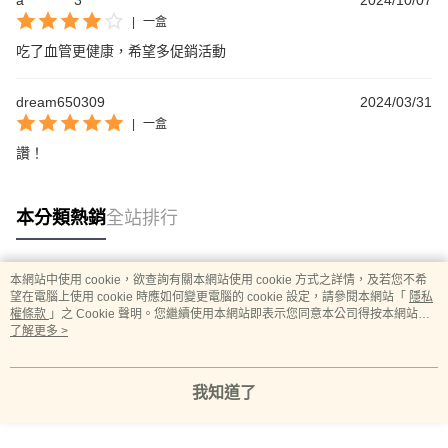
a**********3
2024/10/07
|
一盒
吃了血管更健康，希望多促銷活動
dream650309
2024/03/31
|
一盒
讚！
本分類熱銷
全站排行
本網站中使用 cookie，欲查詢有關本網站使用 cookie 方式之詳情，及若您不希
熱門標籤
望在電腦上使用 cookie 時應如何變更電腦的 cookie 設定，請參閱本網站「
隱私
權條款
」之 Cookie 聲明。您繼續使用本網站即表示您同意本公司得按本網站使
用條款之 Cookie 聲明使用 cookie。
了解更多 >
我知道了