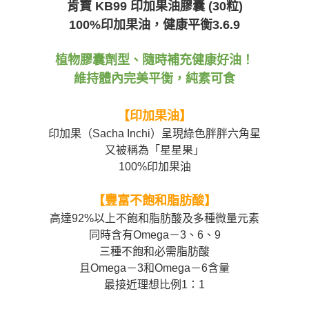
肯寶 KB99 印加果油膠囊 (30粒)
【關於「AFTEE先享後付」】
100%印加果油，健康平衡3.6.9
ATM付款
AFTEE先享後付是「在收到商品之後才付款」的支付方式。 讓您購物簡單
便利好安心！
１．簡單：不需註冊會員、不需綁卡、不需儲值。
運送方式
植物膠囊劑型、隨時補充健康好油！
２．便利：只要手機號碼，簡訊認證，即可結帳。
３．安心：先確認商品／服務後，再付款。
維持體內完美平衡，純素可食
全家取貨付款
每筆NT$80，滿NT$699(含以上)免運費
【「AFTEE先享後付」結帳流程】
１．於結帳方式選擇「AFTEE先享後付」後，將跳轉至「AFTEE先享後付」
【印加果油】
付款後全家取貨
結帳頁面，進行簡訊認證並確認金額後，即可完成結帳。
印加果（Sacha Inchi）呈現綠色胖胖六角星
２．訂單成立數日內，您將收到繳費通知簡訊。
每筆NT$80，滿NT$699(含以上)免運費
又被稱為「星星果」
３．收到繳費通知簡訊後14天內，點擊此簡訊中的連結，可透過四大超商／
ATM／網路銀行／等多元方式進行付款，方視為交易完成。
100%印加果油
萊爾富取貨付款
※ 請注意：結帳手續完成當下不需立刻繳費，但若您需要取消訂單，請聯絡
每筆NT$80，滿NT$799(含以上)免運費
購買商品的店家。未經商家同意取消之訂單仍視為有效，需透過AFTEE先享
【豐富不飽和脂肪酸】
後付繳納相關費用。
付款後萊爾富取貨
※ 交易是否成功請以「AFTEE先享後付 」之結帳頁面顯示為準，若有關於
高達92%以上不飽和脂肪酸及多種微量元素
是否繳費成功／繳費後需取消欲退款等相關疑問，請聯繫「AFTEE先享後付
每筆NT$80，滿NT$799(含以上)免運費
同時含有Omega－3、6、9
客戶支援中心」
https://netprotections.freshdesk.com/support/home
三種不飽和必需脂肪酸
7-11取貨付款
【注意事項】
且Omega－3和Omega－6含量
１．透過由恩沛科技股份有限公司提供之「AFTEE先享後付」服務完成之交
每筆NT$80，滿NT$799(含以上)免運費
最接近理想比例1：1
易，需依本服務之必要範圍內提供個人資料，並將交易相關給付款項請求債
權轉讓予恩沛科技股份有限公司。
付款後7-11取貨