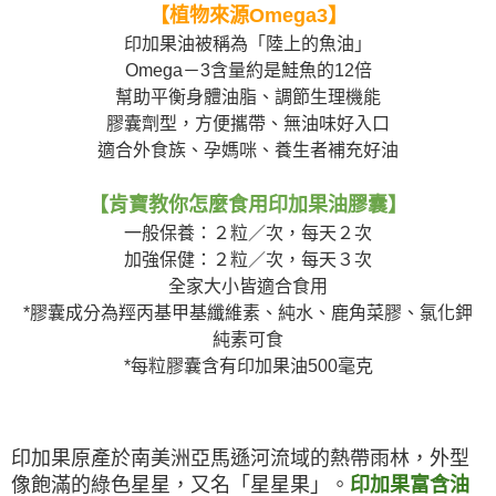
２．關於個人資料處理事宜，請瀏覽以下網址：
【植物來源Omega3】
每筆NT$80，滿NT$799(含以上)免運費
https://aftee.tw/terms/#terms3
印加果油被稱為「陸上的魚油」
３．未成年的使用者請事先徵得法定代理人或監護人之同意方可使用
宅配
「AFTEE先享後付」，若未經同意申辦者引起之損失，本公司不負相關責
Omega－3含量約是鮭魚的12倍
任。
每筆NT$100，滿NT$699(含以上)免運費
幫助平衡身體油脂、調節生理機能
４．使用「AFTEE先享後付」時，將依據個別帳號之用戶狀況，依本公司即
膠囊劑型，方便攜帶、無油味好入口
時審查核予不同之上限額度；若仍有額度不足之情形，本公司將視審查結果
請求用戶進行身份認證。
適合外食族、孕媽咪、養生者補充好油
５．嚴禁一人註冊多個帳號或使用他人資訊註冊。若發現惡意使用之情形，
恩沛科技股份有限公司將有權停止該用戶之使用額度並採取法律行動。
【肯寶教你怎麼食用印加果油膠囊】
一般保養：２粒／次，每天２次
加強保健：２粒／次，每天３次
全家大小皆適合食用
*膠囊成分為羥丙基甲基纖維素、純水、鹿角菜膠、氯化鉀
純素可食
*每粒膠囊含有印加果油500毫克
印加果原產於南美洲亞馬遜河流域的熱帶雨林，外型
像飽滿的綠色星星，又名「星星果」。
印加果富含油