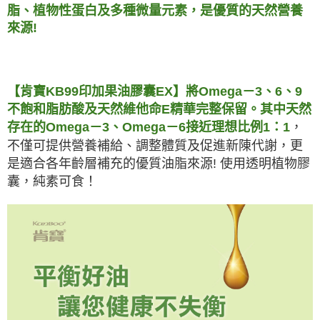
脂、植物性蛋白及多種微量元素，是優質的天然營養
來源!
【肯寶KB99印加果油膠囊EX】
將Omega－3、6、9
不飽和脂肪酸及天然維他命E精華完整保留。其中天然
存在的Omega－3、Omega－6接近理想比例1：1
，
不僅可提供營養補給、調整體質及促進新陳代謝，更
是適合各年齡層補充的優質油脂來源! 使用透明植物膠
囊，純素可食！