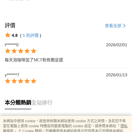
評價
查看全部
4.8
(
5
則評價
)
t*******0
2026/02/01
每天泡咖啡加了MCT粉有飽足感
y*******7
2026/01/13
本分類熱銷
全站排行
本網站中使用 cookie，欲查詢有關本網站使用 cookie 方式之詳情，及若您不希
熱門標籤
望在電腦上使用 cookie 時應如何變更電腦的 cookie 設定，請參閱本網站「
隱私
權條款
」之 Cookie 聲明。您繼續使用本網站即表示您同意本公司得按本網站使