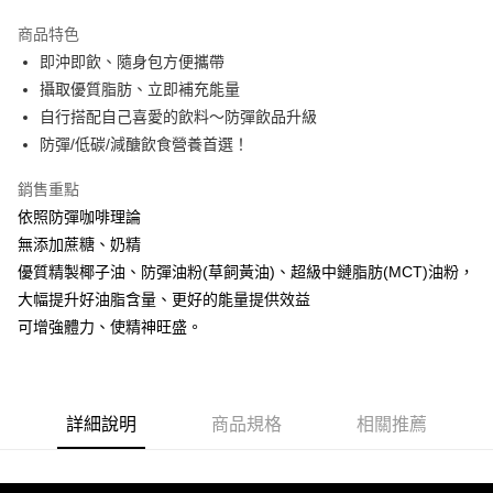
3 期 0 利率 每期
NT$150
21家銀行
商品特色
6 期 0 利率 每期
NT$75
21家銀行
合作金庫商業銀行
第一商業銀行
即沖即飲、隨身包方便攜帶
華南商業銀行
彰化商業銀行
12 期 0 利率 每期
NT$37
21家銀行
合作金庫商業銀行
第一商業銀行
攝取優質脂肪、立即補充能量
上海商業儲蓄銀行
台北富邦商業銀行
華南商業銀行
彰化商業銀行
合作金庫商業銀行
第一商業銀行
超商取貨付款
國泰世華商業銀行
兆豐國際商業銀行
自行搭配自己喜愛的飲料～防彈飲品升級
上海商業儲蓄銀行
台北富邦商業銀行
華南商業銀行
彰化商業銀行
臺灣中小企業銀行
台中商業銀行
防彈/低碳/減醣飲食營養首選！
國泰世華商業銀行
兆豐國際商業銀行
LINE Pay
上海商業儲蓄銀行
台北富邦商業銀行
匯豐（台灣）商業銀行
華泰商業銀行
臺灣中小企業銀行
台中商業銀行
國泰世華商業銀行
兆豐國際商業銀行
聯邦商業銀行
遠東國際商業銀行
銷售重點
匯豐（台灣）商業銀行
華泰商業銀行
Apple Pay
臺灣中小企業銀行
台中商業銀行
元大商業銀行
永豐商業銀行
依照防彈咖啡理論
聯邦商業銀行
遠東國際商業銀行
匯豐（台灣）商業銀行
華泰商業銀行
玉山商業銀行
星展（台灣）商業銀行
街口支付
元大商業銀行
永豐商業銀行
無添加蔗糖、奶精
聯邦商業銀行
遠東國際商業銀行
台新國際商業銀行
中國信託商業銀行
玉山商業銀行
星展（台灣）商業銀行
優質精製椰子油、防彈油粉(草飼黃油)、超級中鏈脂肪(MCT)油粉，
元大商業銀行
永豐商業銀行
台灣樂天信用卡公司
悠遊付
台新國際商業銀行
中國信託商業銀行
玉山商業銀行
星展（台灣）商業銀行
大幅提升好油脂含量、更好的能量提供效益
台灣樂天信用卡公司
台新國際商業銀行
中國信託商業銀行
Google Pay
可增強體力、使精神旺盛。
台灣樂天信用卡公司
全盈+PAY
AFTEE先享後付
詳細說明
商品規格
相關推薦
相關說明
【關於「AFTEE先享後付」】
ATM付款
AFTEE先享後付是「在收到商品之後才付款」的支付方式。 讓您購物簡單
便利好安心！