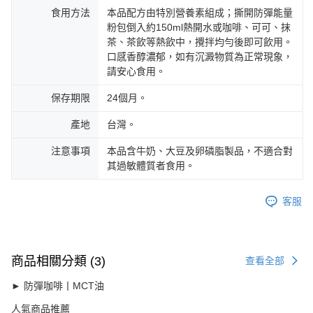
食用方法
本品配方由特別營養素組成；撕開防彈能量
粉包倒入約150ml熱開水或咖啡、可可、抹
茶、茶飲等熱飲中，攪拌均勻後即可飲用。
口感香醇濃郁，如有沉澱物質為正常現象，
請安心食用。
保存期限
24個月。
產地
台灣。
注意事項
本品含牛奶、大豆及卵磷脂製品，不適合對
其過敏體質者食用。
客服
商品相關分類 (3)
查看全部
► 防彈咖啡丨MCT油
人氣商品推薦