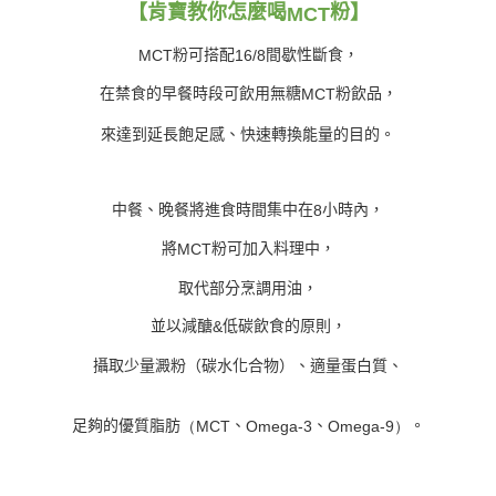
【肯寶教你怎麼喝
粉】
MCT
粉可搭配
間歇性斷食，
MCT
16/8
在禁食的早餐時段可飲用無糖
粉飲品，
MCT
來達到延長飽足感、快速轉換能量的目的。
中餐、晚餐將進食時間集中在
小時內，
8
將
粉可加入料理中，
MCT
取代部分烹調用油，
並以減醣
低碳飲食的原則，
&
攝取少量澱粉（碳水化合物）、適量蛋白質、
足夠的優質脂肪
、
、
。
（MCT
Omega-3
Omega-9）