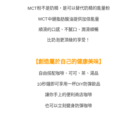
粉不是奶精，是可以替代奶精的能量粉
MCT
MCT
中鏈脂肪酸油提供加倍能量
順滑的口感、不膩口、潤滑順暢
比奶泡更頂級的享受！
【創造屬於自己的健康美味】
自由搭配咖啡、可可、茶、湯品
秒鐘即可享用一杯
防彈飲品
10
DIY
讓你手上的便利商店咖啡
也可以立刻變身防彈咖啡