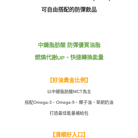
可自由搭配的防彈飲品
中鏈脂肪酸
防彈優質油脂
燃燒代謝
、快速轉換能量
UP
【好油黃金比例】
以中鏈脂肪酸
MCT
為主
搭配
Omega-3
、
Omega-9
、椰子油、草飼奶油
打造最佳能量補給包
【滑順好入口】