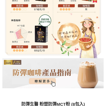
防彈生醫 粉塑防彈
粉
包入
MCT
(8
)