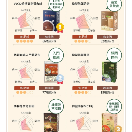
「AFTEE先享後付」，若未經同意申辦者引起之損失，本公司不負相關責
任。
每筆NT$100，滿NT$699(含以上)免運費
４．使用「AFTEE先享後付」時，將依據個別帳號之用戶狀況，依本公司即
時審查核予不同之上限額度；若仍有額度不足之情形，本公司將視審查結果
國家/地區配送
查看運費
請求用戶進行身份認證。
５．嚴禁一人註冊多個帳號或使用他人資訊註冊。若發現惡意使用之情形，
恩沛科技股份有限公司將有權停止該用戶之使用額度並採取法律行動。