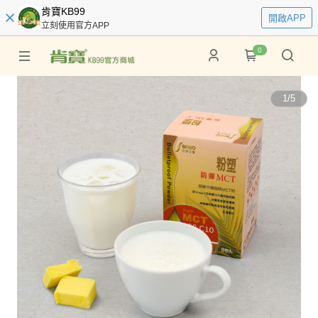
肯寶KB99
開啟APP
立刻使用官方APP
0
1
/
5