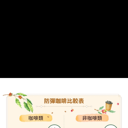
１．簡單：不需註冊會員、不需綁卡、不需儲值。
運送方式
２．便利：只要手機號碼，簡訊認證，即可結帳。
３．安心：先確認商品／服務後，再付款。
全家取貨付款
每筆NT$80，滿NT$699(含以上)免運費
【「AFTEE先享後付」結帳流程】
１．於結帳方式選擇「AFTEE先享後付」後，將跳轉至「AFTEE先享後付」
付款後全家取貨
結帳頁面，進行簡訊認證並確認金額後，即可完成結帳。
２．訂單成立數日內，您將收到繳費通知簡訊。
每筆NT$80，滿NT$699(含以上)免運費
３．收到繳費通知簡訊後14天內，點擊此簡訊中的連結，可透過四大超商／
ATM／網路銀行／等多元方式進行付款，方視為交易完成。
萊爾富取貨付款
※ 請注意：結帳手續完成當下不需立刻繳費，但若您需要取消訂單，請聯絡
每筆NT$80，滿NT$799(含以上)免運費
購買商品的店家。未經商家同意取消之訂單仍視為有效，需透過AFTEE先享
後付繳納相關費用。
付款後萊爾富取貨
※ 交易是否成功請以「AFTEE先享後付 」之結帳頁面顯示為準，若有關於
是否繳費成功／繳費後需取消欲退款等相關疑問，請聯繫「AFTEE先享後付
每筆NT$80，滿NT$799(含以上)免運費
客戶支援中心」
https://netprotections.freshdesk.com/support/home
7-11取貨付款
【注意事項】
１．透過由恩沛科技股份有限公司提供之「AFTEE先享後付」服務完成之交
每筆NT$80，滿NT$799(含以上)免運費
易，需依本服務之必要範圍內提供個人資料，並將交易相關給付款項請求債
權轉讓予恩沛科技股份有限公司。
付款後7-11取貨
２．關於個人資料處理事宜，請瀏覽以下網址：
每筆NT$80，滿NT$799(含以上)免運費
https://aftee.tw/terms/#terms3
３．未成年的使用者請事先徵得法定代理人或監護人之同意方可使用
宅配