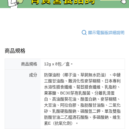
顯示電腦版詳細說明
商品規格
商品規格
12g x 8包／盒。
成分
防彈油粉（椰子油、草飼無水奶油）、中鏈
三酸甘油酯、難消化性麥芽糊精、日本專利
水溶性膳食纖維、菊苣膳食纖維、乳脂粉、
果寡醣、BC30芽孢乳酸菌、分離乳清蛋
白、高油酸葵花油、酪蛋白鈉、麥芽糊精、
大豆油、阿拉伯膠、脂肪酸甘油酯、二氧化
矽、乳酸硬脂酸鈉、磷酸氫二鉀、單及雙脂
肪酸甘油二乙醯酒石酸酯、多磷酸鈉、維生
素E（抗氧化劑）。