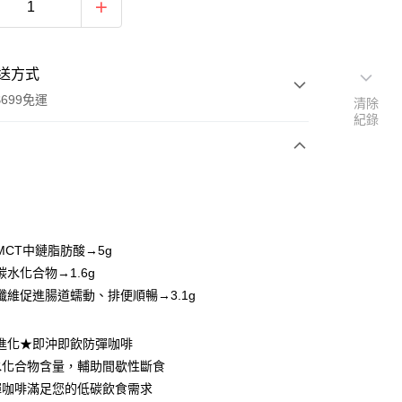
送方式
699免運
清除
紀錄
次付款
期付款
0 利率 每期
NT$150
21家銀行
MCT中鏈脂肪酸→5g
0 利率 每期
NT$75
21家銀行
庫商業銀行
第一商業銀行
水化合物→1.6g
業銀行
彰化商業銀行
 0 利率 每期
NT$37
21家銀行
纖維促進腸道蠕動、排便順暢→3.1g
庫商業銀行
第一商業銀行
業儲蓄銀行
台北富邦商業銀行
業銀行
彰化商業銀行
庫商業銀行
第一商業銀行
付款
華商業銀行
兆豐國際商業銀行
業儲蓄銀行
台北富邦商業銀行
業銀行
彰化商業銀行
代進化★即沖即飲防彈咖啡
小企業銀行
台中商業銀行
華商業銀行
兆豐國際商業銀行
業儲蓄銀行
台北富邦商業銀行
台灣）商業銀行
華泰商業銀行
水化合物含量，輔助間歇性斷食
小企業銀行
台中商業銀行
華商業銀行
兆豐國際商業銀行
業銀行
遠東國際商業銀行
彈咖啡滿足您的低碳飲食需求
台灣）商業銀行
華泰商業銀行
小企業銀行
台中商業銀行
業銀行
永豐商業銀行