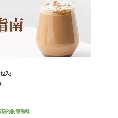
8
包入
)
燒
頂級的防彈咖啡