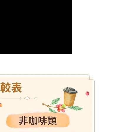
：結帳手續完成當下不需立刻繳費，但若您需要取消訂單，請聯
貨付款
的店家。未經商家同意取消之訂單仍視為有效，需透過AFTEE
繳納相關費用。
0，滿NT$799(含以上)免運費
否成功請以「AFTEE先享後付 」之結帳頁面顯示為準，若有關於
功／繳費後需取消欲退款等相關疑問，請聯繫「AFTEE先享後
爾富取貨
援中心」
https://netprotections.freshdesk.com/support/home
0，滿NT$799(含以上)免運費
項】
付款
恩沛科技股份有限公司提供之「AFTEE先享後付」服務完成之
依本服務之必要範圍內提供個人資料，並將交易相關給付款項請
0，滿NT$799(含以上)免運費
讓予恩沛科技股份有限公司。
個人資料處理事宜，請瀏覽以下網址：
1取貨
ee.tw/terms/#terms3
0，滿NT$799(含以上)免運費
年的使用者請事先徵得法定代理人或監護人之同意方可使用
E先享後付」，若未經同意申辦者引起之損失，本公司不負相關責
AFTEE先享後付」時，將依據個別帳號之用戶狀況，依本公司
00，滿NT$699(含以上)免運費
核予不同之上限額度；若仍有額度不足之情形，本公司將視審查
用戶進行身份認證。
配送
查看運費
一人註冊多個帳號或使用他人資訊註冊。若發現惡意使用之情
科技股份有限公司將有權停止該用戶之使用額度並採取法律行