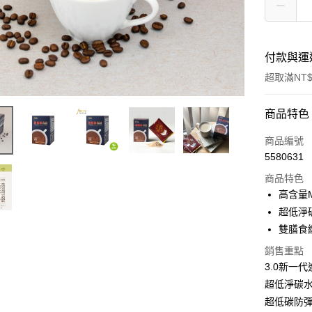
付款與運
超取滿NT$
付款方式
商品特色
信用卡一
商品編號
5580631
信用卡分
商品特色
3 期 
高含量
6 期 
合作金
超低淨碳
華南商
12 期
雙膳食
合作金
上海商
華南商
合作金
銷售重點
超商取貨
國泰世
上海商
華南商
3.0新一
臺灣中
國泰世
LINE Pay
上海商
匯豐（
超低淨碳
臺灣中
國泰世
聯邦商
超低碳防
匯豐（
Apple Pay
臺灣中
元大商