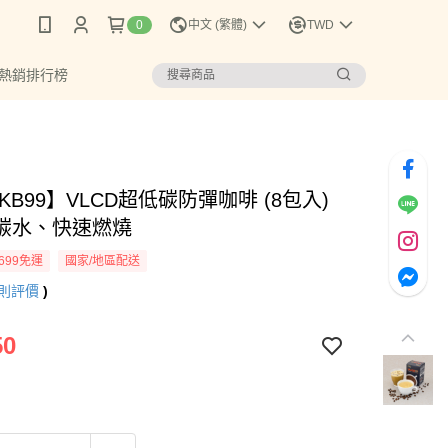
0
中文 (繁體)
TWD
 熱銷排行榜
KB99】VLCD超低碳防彈咖啡 (8包入)
碳水、快速燃燒
699免運
國家/地區配送
則評價
)
50