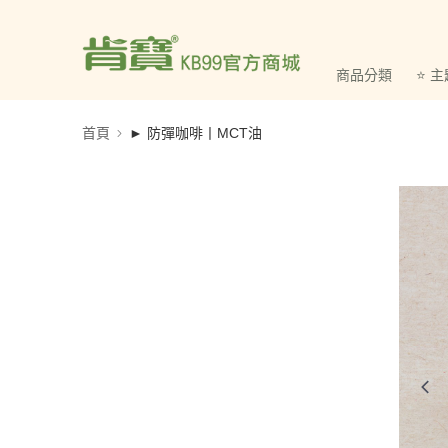
商品分類
⭐ 
首頁
► 防彈咖啡丨MCT油