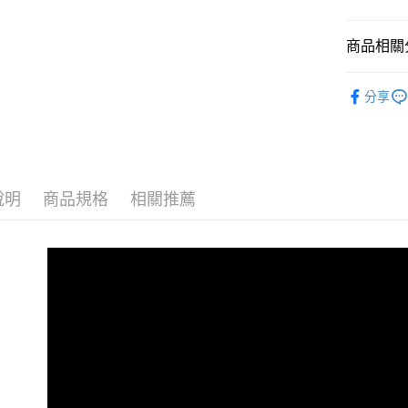
聯邦商
匯豐（
玉山商
街口支付
元大商
聯邦商
台新國
商品相關分
玉山商
元大商
台灣樂
悠遊付
台新國
玉山商
► 防彈咖
台灣樂
台新國
Google Pa
分享
台灣樂
人氣商品
全盈+PAY
全部產品
AFTEE先
相關說明
說明
商品規格
相關推薦
【關於「A
ATM付款
AFTEE
便利好安
１．簡單
２．便利
運送方式
３．安心
全家取貨
【「AFT
每筆NT$8
１．於結帳
付」結帳
付款後全
２．訂單
３．收到繳
每筆NT$8
／ATM／