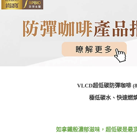
VLCD
超低碳防彈咖啡
(
極低碳水、快速燃
如拿鐵般濃郁滋味，超低碳是最