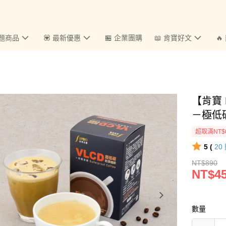
主題商品
💟 最新優惠
🏪 企業團購
📖 肯寶好文

【肯寶 
－極低
超取滿NT$
5 (
20
NT$890
NT$4
數量