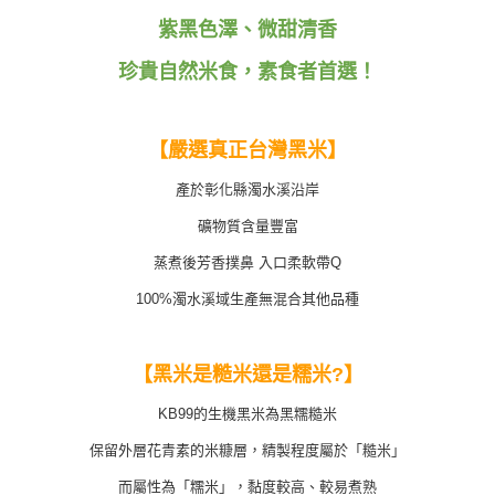
３．安心：先確認商品／服務後，再付款。
全家取貨付款
紫黑色澤、微甜清香
每筆NT$80，滿NT$699(含以上)免運費
【「AFTEE先享後付」結帳流程】
珍貴自然米食，素食者首選！
１．於結帳方式選擇「AFTEE先享後付」後，將跳轉至「AFTEE先享後付」
付款後全家取貨
結帳頁面，進行簡訊認證並確認金額後，即可完成結帳。
２．訂單成立數日內，您將收到繳費通知簡訊。
每筆NT$80，滿NT$699(含以上)免運費
３．收到繳費通知簡訊後14天內，點擊此簡訊中的連結，可透過四大超商／
【嚴選真正台灣黑米】
ATM／網路銀行／等多元方式進行付款，方視為交易完成。
萊爾富取貨付款
※ 請注意：結帳手續完成當下不需立刻繳費，但若您需要取消訂單，請聯絡
產於彰化縣濁水溪沿岸
每筆NT$80，滿NT$799(含以上)免運費
購買商品的店家。未經商家同意取消之訂單仍視為有效，需透過AFTEE先享
後付繳納相關費用。
礦物質含量豐富
付款後萊爾富取貨
※ 交易是否成功請以「AFTEE先享後付 」之結帳頁面顯示為準，若有關於
是否繳費成功／繳費後需取消欲退款等相關疑問，請聯繫「AFTEE先享後付
蒸煮後芳香撲鼻 入口柔軟帶Q
每筆NT$80，滿NT$799(含以上)免運費
客戶支援中心」
https://netprotections.freshdesk.com/support/home
100%濁水溪域生產無混合其他品種
7-11取貨付款
【注意事項】
１．透過由恩沛科技股份有限公司提供之「AFTEE先享後付」服務完成之交
每筆NT$80，滿NT$799(含以上)免運費
易，需依本服務之必要範圍內提供個人資料，並將交易相關給付款項請求債
【黑米是糙米還是糯米?】
權轉讓予恩沛科技股份有限公司。
付款後7-11取貨
２．關於個人資料處理事宜，請瀏覽以下網址：
每筆NT$80，滿NT$799(含以上)免運費
https://aftee.tw/terms/#terms3
KB99的生機黑米為黑糯糙米
３．未成年的使用者請事先徵得法定代理人或監護人之同意方可使用
宅配
保留外層花青素的米糠層，精製程度屬於「糙米」
「AFTEE先享後付」，若未經同意申辦者引起之損失，本公司不負相關責
任。
每筆NT$100，滿NT$699(含以上)免運費
而屬性為「糯米」，黏度較高、較易煮熟
４．使用「AFTEE先享後付」時，將依據個別帳號之用戶狀況，依本公司即