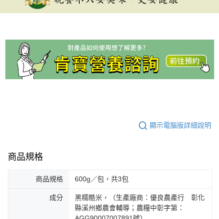
顯示電腦版詳細說明
商品規格
商品規格
600g／包，共3包
成分
黑糯糙米，（生產廠商：優良農產行 彰化
縣溪州鄉農會輔導；農糧中彰字第：
AGG90007007891號）