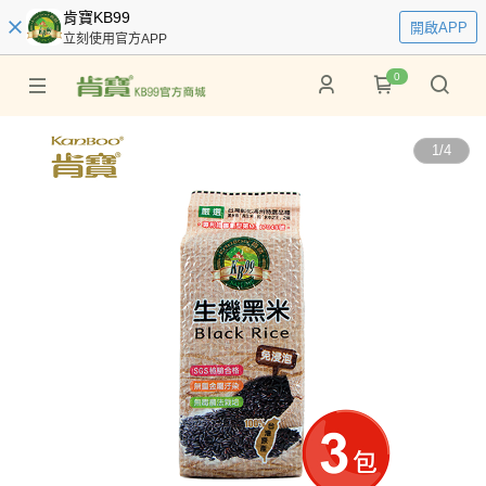
肯寶KB99
開啟APP
立刻使用官方APP
0
1
/
4