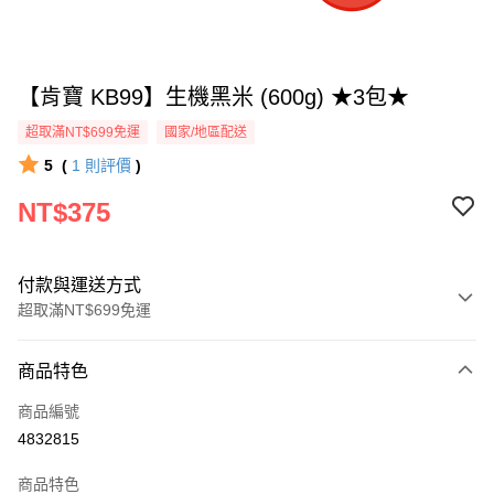
【肯寶 KB99】生機黑米 (600g) ★3包★
超取滿NT$699免運
國家/地區配送
5
(
1
則評價
)
NT$375
付款與運送方式
超取滿NT$699免運
付款方式
商品特色
信用卡一次付款
商品編號
信用卡分期付款
4832815
3 期 0 利率 每期
NT$125
21家銀行
商品特色
6 期 0 利率 每期
NT$62
21家銀行