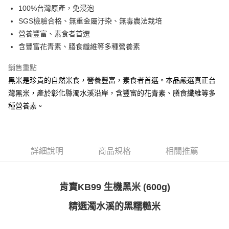
合作金庫商業銀行
第一商業銀行
100%台灣原產，免浸泡
華南商業銀行
彰化商業銀行
12 期 0 利率 每期
NT$31
21家銀行
合作金庫商業銀行
第一商業銀行
SGS檢驗合格、無重金屬汙染、無毒農法栽培
上海商業儲蓄銀行
台北富邦商業銀行
華南商業銀行
彰化商業銀行
合作金庫商業銀行
第一商業銀行
超商取貨付款
國泰世華商業銀行
兆豐國際商業銀行
營養豐富、素食者首選
上海商業儲蓄銀行
台北富邦商業銀行
華南商業銀行
彰化商業銀行
臺灣中小企業銀行
台中商業銀行
含豐富花青素、膳食纖維等多種營養素
國泰世華商業銀行
兆豐國際商業銀行
LINE Pay
上海商業儲蓄銀行
台北富邦商業銀行
匯豐（台灣）商業銀行
華泰商業銀行
臺灣中小企業銀行
台中商業銀行
國泰世華商業銀行
兆豐國際商業銀行
聯邦商業銀行
遠東國際商業銀行
銷售重點
匯豐（台灣）商業銀行
華泰商業銀行
Apple Pay
臺灣中小企業銀行
台中商業銀行
元大商業銀行
永豐商業銀行
黑米是珍貴的自然米食，營養豐富，素食者首選。本品嚴選真正台
聯邦商業銀行
遠東國際商業銀行
匯豐（台灣）商業銀行
華泰商業銀行
玉山商業銀行
星展（台灣）商業銀行
街口支付
元大商業銀行
永豐商業銀行
灣黑米，產於彰化縣濁水溪沿岸，含豐富的花青素、膳食纖維等多
聯邦商業銀行
遠東國際商業銀行
台新國際商業銀行
中國信託商業銀行
玉山商業銀行
星展（台灣）商業銀行
種營養素。
元大商業銀行
永豐商業銀行
台灣樂天信用卡公司
悠遊付
台新國際商業銀行
中國信託商業銀行
玉山商業銀行
星展（台灣）商業銀行
台灣樂天信用卡公司
台新國際商業銀行
中國信託商業銀行
Google Pay
台灣樂天信用卡公司
全盈+PAY
詳細說明
商品規格
相關推薦
AFTEE先享後付
相關說明
肯寶KB99 生機黑米 (600g)
【關於「AFTEE先享後付」】
ATM付款
AFTEE先享後付是「在收到商品之後才付款」的支付方式。 讓您購物簡單
精選濁水溪的黑糯糙米
便利好安心！
１．簡單：不需註冊會員、不需綁卡、不需儲值。
運送方式
２．便利：只要手機號碼，簡訊認證，即可結帳。