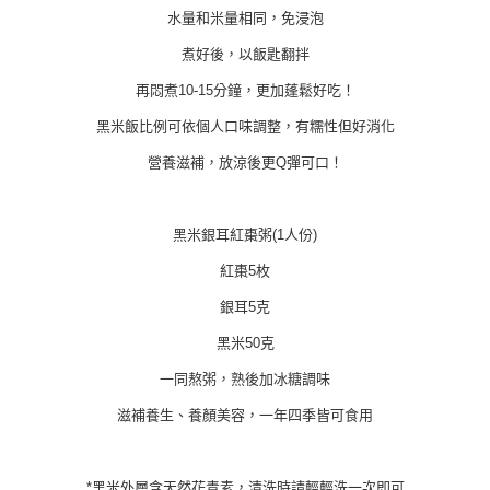
水量和米量相同，免浸泡
煮好後，以飯匙翻拌
再悶煮10-15分鐘，更加蓬鬆好吃！
黑米飯比例可依個人口味調整，有糯性但好消化
營養滋補，放涼後更Q彈可口！
黑米銀耳紅棗粥(1人份)
紅棗5枚
銀耳5克
黑米50克
一同熬粥，熟後加冰糖調味
滋補養生、養顏美容，一年四季皆可食用
*黑米外層含天然花青素，清洗時請輕輕洗一次即可