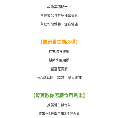
時審查核予不同之上限額度；若仍有額度不足之情形，本公司將視審查結果
國家/地區配送
查看運費
故為黑糯糙米。
請求用戶進行身份認證。
５．嚴禁一人註冊多個帳號或使用他人資訊註冊。若發現惡意使用之情形，
黑糯糙米具有多種營養素
恩沛科技股份有限公司將有權停止該用戶之使用額度並採取法律行動。
幫助均衡營養、促進健康
【健康養生族必備】
補充膳食纖維
幫助排便順暢
豐富花青素
適合孕媽咪、3C族、營養滋補
【肯寶教你怎麼食用黑米】
推薦養生飯作法
將黑米1杯與白米3杯混合煮