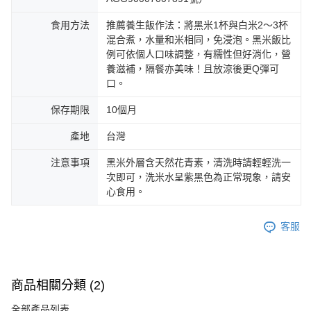
食用方法
推薦養生飯作法：將黑米1杯與白米2～3杯
混合煮，水量和米相同，免浸泡。黑米飯比
例可依個人口味調整，有糯性但好消化，營
養滋補，隔餐亦美味！且放涼後更Q彈可
口。
保存期限
10個月
產地
台灣
注意事項
黑米外層含天然花青素，清洗時請輕輕洗一
次即可，洗米水呈紫黑色為正常現象，請安
心食用。
客服
商品相關分類 (2)
全部產品列表