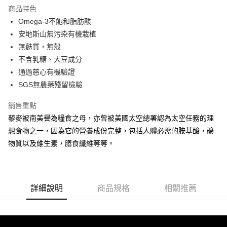
商品特色
6 期 0 利率 每期
NT$30
21家銀行
合作金庫商業銀行
第一商業銀行
Omega-3不飽和脂肪酸
華南商業銀行
彰化商業銀行
12 期 0 利率 每期
NT$15
21家銀行
合作金庫商業銀行
第一商業銀行
安地斯山無污染有機栽植
上海商業儲蓄銀行
台北富邦商業銀行
華南商業銀行
彰化商業銀行
合作金庫商業銀行
第一商業銀行
超商取貨付款
國泰世華商業銀行
兆豐國際商業銀行
無麩質，無殼
上海商業儲蓄銀行
台北富邦商業銀行
華南商業銀行
彰化商業銀行
臺灣中小企業銀行
台中商業銀行
不含乳糖、大豆成分
國泰世華商業銀行
兆豐國際商業銀行
LINE Pay
上海商業儲蓄銀行
台北富邦商業銀行
匯豐（台灣）商業銀行
華泰商業銀行
臺灣中小企業銀行
台中商業銀行
通過慈心有機驗證
國泰世華商業銀行
兆豐國際商業銀行
聯邦商業銀行
遠東國際商業銀行
匯豐（台灣）商業銀行
華泰商業銀行
Apple Pay
SGS無農藥殘留檢驗
臺灣中小企業銀行
台中商業銀行
元大商業銀行
永豐商業銀行
聯邦商業銀行
遠東國際商業銀行
匯豐（台灣）商業銀行
華泰商業銀行
玉山商業銀行
星展（台灣）商業銀行
街口支付
元大商業銀行
永豐商業銀行
銷售重點
聯邦商業銀行
遠東國際商業銀行
台新國際商業銀行
中國信託商業銀行
玉山商業銀行
星展（台灣）商業銀行
藜麥被南美譽為糧食之母，亦曾被美國太空總署認為太空任務的理
元大商業銀行
永豐商業銀行
台灣樂天信用卡公司
悠遊付
台新國際商業銀行
中國信託商業銀行
玉山商業銀行
星展（台灣）商業銀行
想食物之一，因為它的營養成份完整，包括人體必需的胺基酸，礦
台灣樂天信用卡公司
台新國際商業銀行
中國信託商業銀行
Google Pay
物質以及維生素，膳食纖維等等。
台灣樂天信用卡公司
全盈+PAY
AFTEE先享後付
詳細說明
商品規格
相關推薦
相關說明
【關於「AFTEE先享後付」】
ATM付款
AFTEE先享後付是「在收到商品之後才付款」的支付方式。 讓您購物簡單
便利好安心！