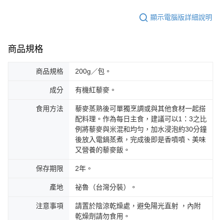
顯示電腦版詳細說明
商品規格
商品規格
200g／包。
成分
有機紅藜麥。
食用方法
藜麥蒸熟後可單獨烹調或與其他食材一起搭
配料理。作為每日主食，建議可以1：3之比
例將藜麥與米混和均勻，加水浸泡約30分鐘
後放入電鍋蒸煮，完成後即是香噴噴、美味
又營養的藜麥飯。
保存期限
2年。
產地
祕魯（台灣分裝）。
注意事項
請置於陰涼乾燥處，避免陽光直射 ，內附
乾燥劑請勿食用。