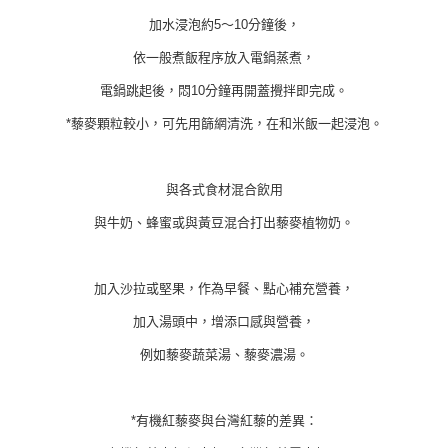
加水浸泡約5～10分鐘後，
依一般煮飯程序放入電鍋蒸煮，
電鍋跳起後，悶10分鐘再開蓋攪拌即完成。
*藜麥顆粒較小，可先用篩網清洗，在和米飯一起浸泡。
與各式食材混合飲用
與牛奶、蜂蜜或與黃豆混合打出藜麥植物奶。
加入沙拉或堅果，作為早餐、點心補充營養，
加入湯頭中，增添口感與營養，
例如藜麥蔬菜湯、藜麥濃湯。
*有機紅藜麥與台灣紅藜的差異：