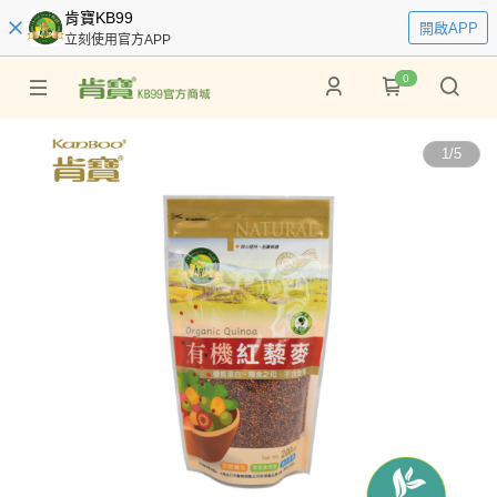
肯寶KB99
開啟APP
立刻使用官方APP
0
1
/
5