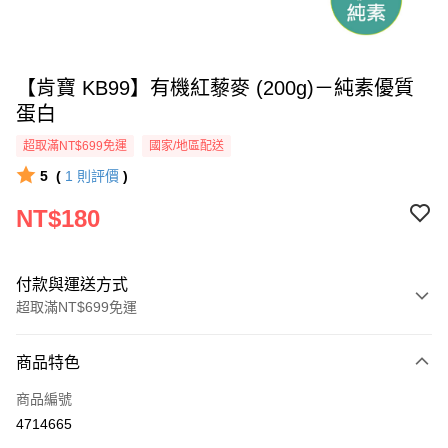
【肯寶 KB99】有機紅藜麥 (200g)－純素優質
蛋白
超取滿NT$699免運
國家/地區配送
5
(
1
則評價
)
NT$180
付款與運送方式
超取滿NT$699免運
付款方式
商品特色
信用卡一次付款
商品編號
信用卡分期付款
4714665
3 期 0 利率 每期
NT$60
21家銀行