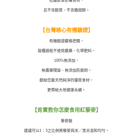
控醣飲食必備食材，
且不含麩質、不含膽固醇。
【台灣慈心有機驗證】
有機驗證嚴格把關，
栽種過程不使用農藥、化學肥料，
100%無添加，
無農藥殘留、無添加防腐劑，
獻給您最天然純淨的優質食材，
更帶給大地健康永續。
【肯寶教你怎麼食用紅藜麥】
藜麥飯
建議可以1：3之比例將藜麥與米／黑米混和均勻，