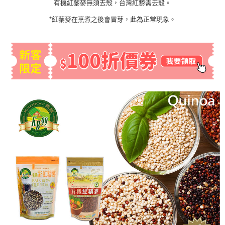
有機紅藜麥無須去殼，台灣紅藜需去殼。
*紅藜麥在烹煮之後會冒芽，此為正常現象。