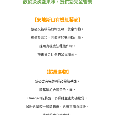
散發淡淡堅果味，提供您完全營養
任。
每筆NT$100，滿NT$699(含以上)免運費
４．使用「AFTEE先享後付」時，將依據個別帳號之用戶狀況，依本公司即
時審查核予不同之上限額度；若仍有額度不足之情形，本公司將視審查結果
國家/地區配送
查看運費
請求用戶進行身份認證。
【安地斯山有機紅藜麥】
５．嚴禁一人註冊多個帳號或使用他人資訊註冊。若發現惡意使用之情形，
恩沛科技股份有限公司將有權停止該用戶之使用額度並採取法律行動。
藜麥又被稱為穀物之母、黃金作物，
種植於寒冷、高海拔的安地斯山脈，
採用有機農法種植作物，
提供黃金比例的營養糧食。
【超級食物】
藜麥含有完整9種必需胺基酸，
胺基酸組合媲美魚、肉，
Omega-3脂肪酸、多種維生素與礦物質，
澱粉含量較一般穀物低、含豐富膳食纖維，