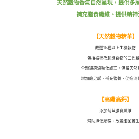
天然穀物香氣自然呈現，提供多
補充膳食纖維、提供精神
【天然穀物精華】
嚴選15種以上生機穀物
包括被稱為超級食物的三色
全榖類適溫熟化處理，保留天然
增加飽足感、補充營養、促進消
【高纖高鈣】
添加菊苣膳食纖維
幫助排便順暢、改變細菌叢