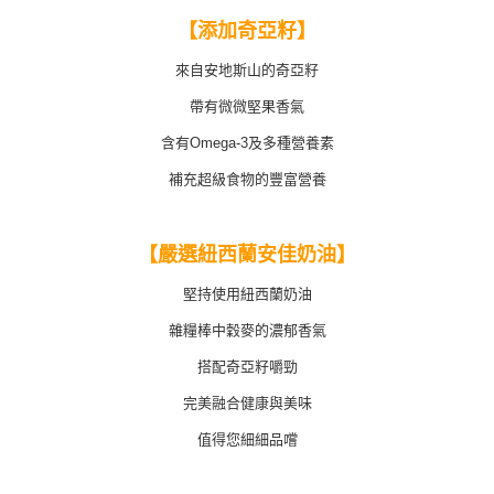
任。
每筆NT$100，滿NT$699(含以上)免運費
４．使用「AFTEE先享後付」時，將依據個別帳號之用戶狀況，依本公司即
【添加奇亞籽】
時審查核予不同之上限額度；若仍有額度不足之情形，本公司將視審查結果
國家/地區配送
查看運費
請求用戶進行身份認證。
來自安地斯山的奇亞籽
５．嚴禁一人註冊多個帳號或使用他人資訊註冊。若發現惡意使用之情形，
恩沛科技股份有限公司將有權停止該用戶之使用額度並採取法律行動。
帶有微微堅果香氣
含有Omega-3及多種營養素
補充超級食物的豐富營養
【嚴選紐西蘭安佳奶油】
堅持使用紐西蘭奶油
雜糧棒中穀麥的濃郁香氣
搭配奇亞籽嚼勁
完美融合健康與美味
值得您細細品嚐