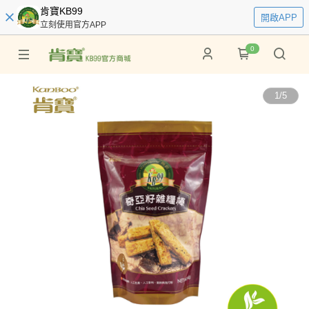
肯寶KB99
開啟APP
立刻使用官方APP
0
1
/
5