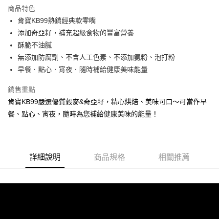
商品特色
6 期 0 利率 每期
NT$26
21家銀行
合作金庫商業銀行
第一商業銀行
肯寶KB99熱銷經典款零嘴
華南商業銀行
彰化商業銀行
12 期 0 利率 每期
NT$13
21家銀行
合作金庫商業銀行
第一商業銀行
添加奇亞籽，補充超級食物的豐富營養
上海商業儲蓄銀行
台北富邦商業銀行
華南商業銀行
彰化商業銀行
合作金庫商業銀行
第一商業銀行
超商取貨付款
國泰世華商業銀行
兆豐國際商業銀行
酥脆不油膩
上海商業儲蓄銀行
台北富邦商業銀行
華南商業銀行
彰化商業銀行
臺灣中小企業銀行
台中商業銀行
無添加防腐劑、不含人工色素、不添加氨粉、泡打粉
國泰世華商業銀行
兆豐國際商業銀行
LINE Pay
上海商業儲蓄銀行
台北富邦商業銀行
匯豐（台灣）商業銀行
華泰商業銀行
臺灣中小企業銀行
台中商業銀行
早餐．點心．宵夜．隨時補給健康美味能量
國泰世華商業銀行
兆豐國際商業銀行
聯邦商業銀行
遠東國際商業銀行
匯豐（台灣）商業銀行
華泰商業銀行
Apple Pay
臺灣中小企業銀行
台中商業銀行
元大商業銀行
永豐商業銀行
銷售重點
聯邦商業銀行
遠東國際商業銀行
匯豐（台灣）商業銀行
華泰商業銀行
玉山商業銀行
星展（台灣）商業銀行
街口支付
元大商業銀行
永豐商業銀行
肯寶KB99嚴選優質穀麥&奇亞籽，精心烘焙、美味可口～可當作早
聯邦商業銀行
遠東國際商業銀行
台新國際商業銀行
中國信託商業銀行
玉山商業銀行
星展（台灣）商業銀行
餐、點心、宵夜，隨時為您補給健康美味的能量！
元大商業銀行
永豐商業銀行
台灣樂天信用卡公司
悠遊付
台新國際商業銀行
中國信託商業銀行
玉山商業銀行
星展（台灣）商業銀行
台灣樂天信用卡公司
台新國際商業銀行
中國信託商業銀行
Google Pay
台灣樂天信用卡公司
全盈+PAY
詳細說明
商品規格
相關推薦
AFTEE先享後付
相關說明
【關於「AFTEE先享後付」】
ATM付款
AFTEE先享後付是「在收到商品之後才付款」的支付方式。 讓您購物簡單
便利好安心！