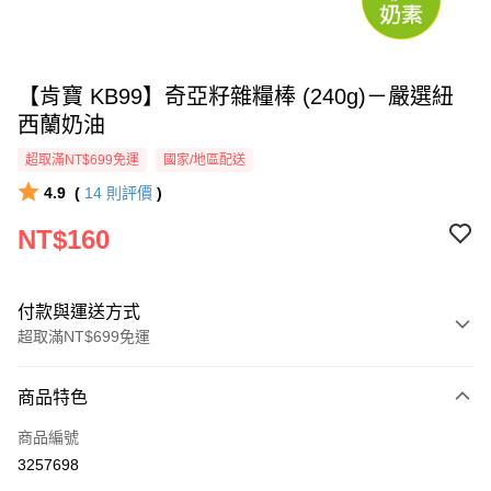
【肯寶 KB99】奇亞籽雜糧棒 (240g)－嚴選紐
西蘭奶油
超取滿NT$699免運
國家/地區配送
4.9
(
14
則評價
)
NT$160
付款與運送方式
超取滿NT$699免運
付款方式
商品特色
信用卡一次付款
商品編號
信用卡分期付款
3257698
3 期 0 利率 每期
NT$53
21家銀行