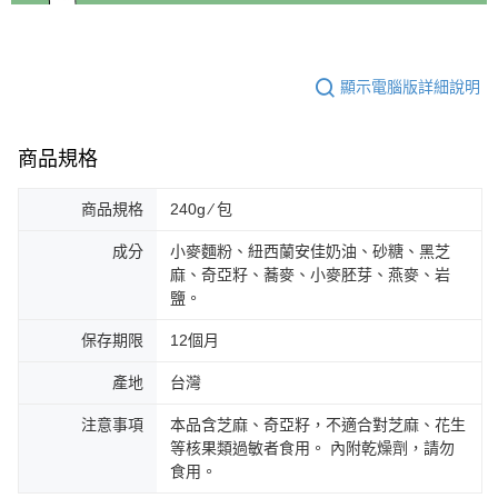
顯示電腦版詳細說明
商品規格
商品規格
240g ∕ 包
成分
小麥麵粉、紐西蘭安佳奶油、砂糖、黑芝
麻、奇亞籽、蕎麥、小麥胚芽、燕麥、岩
鹽。
保存期限
12個月
產地
台灣
注意事項
本品含芝麻、奇亞籽，不適合對芝麻、花生
等核果類過敏者食用。 內附乾燥劑，請勿
食用。