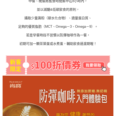
中餐、晚餐將進食時間集中在8小時內，
並以減醣&低碳飲食的原則，
攝取少量澱粉（碳水化合物）、適量蛋白質、
足夠的優質脂肪（MCT、Omega－3、Omega－9）。
若是早餐時段不習慣以防彈咖啡作為一餐，
初期可加一顆茶葉蛋或水煮蛋，輔助飲食過渡期喔！