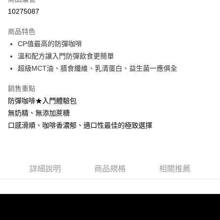
信用卡分期付款
10275087
3 期 0 利率 每期
NT$496
21家銀行
商品特色
6 期 0 利率 每期
NT$248
21家銀行
合作金庫商業銀行
第一商業銀行
CP值最高的防彈咖啡
華南商業銀行
彰化商業銀行
12 期 0 利率 每期
NT$124
21家銀行
合作金庫商業銀行
第一商業銀行
溫和配方讓入門防彈飲食更簡單
上海商業儲蓄銀行
台北富邦商業銀行
華南商業銀行
彰化商業銀行
合作金庫商業銀行
第一商業銀行
超商取貨付款
國泰世華商業銀行
兆豐國際商業銀行
超級MCT油、膳食纖維、乳清蛋白、益生菌一應俱全
上海商業儲蓄銀行
台北富邦商業銀行
華南商業銀行
彰化商業銀行
臺灣中小企業銀行
台中商業銀行
國泰世華商業銀行
兆豐國際商業銀行
LINE Pay
上海商業儲蓄銀行
台北富邦商業銀行
銷售重點
匯豐（台灣）商業銀行
華泰商業銀行
臺灣中小企業銀行
台中商業銀行
國泰世華商業銀行
兆豐國際商業銀行
聯邦商業銀行
遠東國際商業銀行
防彈咖啡★入門體驗包
匯豐（台灣）商業銀行
華泰商業銀行
Apple Pay
臺灣中小企業銀行
台中商業銀行
元大商業銀行
永豐商業銀行
無奶精、無添加蔗糖
聯邦商業銀行
遠東國際商業銀行
匯豐（台灣）商業銀行
華泰商業銀行
玉山商業銀行
星展（台灣）商業銀行
街口支付
元大商業銀行
永豐商業銀行
口感滑順、咖啡香濃郁、適口性最佳的極致選擇
聯邦商業銀行
遠東國際商業銀行
台新國際商業銀行
中國信託商業銀行
玉山商業銀行
星展（台灣）商業銀行
元大商業銀行
永豐商業銀行
台灣樂天信用卡公司
悠遊付
台新國際商業銀行
中國信託商業銀行
玉山商業銀行
星展（台灣）商業銀行
台灣樂天信用卡公司
台新國際商業銀行
中國信託商業銀行
Google Pay
台灣樂天信用卡公司
詳細說明
商品規格
相關推薦
全盈+PAY
AFTEE先享後付
相關說明
【關於「AFTEE先享後付」】