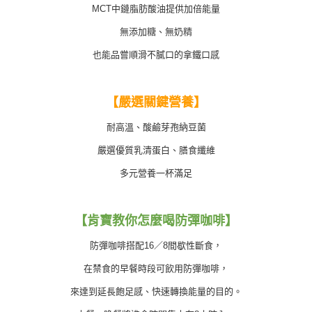
MCT中鏈脂肪酸油提供加倍能量
無添加糖、無奶精
也能品嘗順滑不膩口的拿鐵口感
【嚴選關鍵營養】
耐高溫、酸鹼芽孢納豆菌
嚴選優質乳清蛋白、膳食纖維
多元營養一杯滿足
【肯寶教你怎麼喝防彈咖啡】
防彈咖啡搭配16／8間歇性斷食，
在禁食的早餐時段可飲用防彈咖啡，
來達到延長飽足感、快速轉換能量的目的。