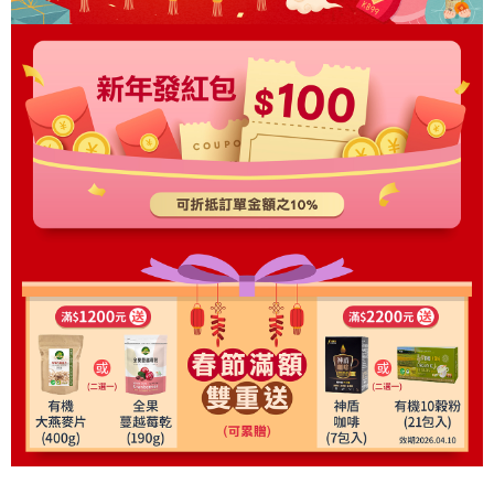
３．未成年的使用者請事先徵得法定代理人或監護人之同意方可使用
宅配
「AFTEE先享後付」，若未經同意申辦者引起之損失，本公司不負相關責
任。
每筆NT$100，滿NT$699(含以上)免運費
４．使用「AFTEE先享後付」時，將依據個別帳號之用戶狀況，依本公司即
時審查核予不同之上限額度；若仍有額度不足之情形，本公司將視審查結果
國家/地區配送
查看運費
請求用戶進行身份認證。
５．嚴禁一人註冊多個帳號或使用他人資訊註冊。若發現惡意使用之情形，
恩沛科技股份有限公司將有權停止該用戶之使用額度並採取法律行動。