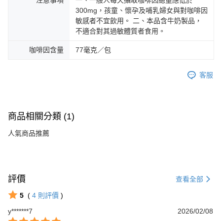
注意事項
一、一般人每天攝取咖啡因總量應低於
300mg，孩童、懷孕及哺乳婦女與對咖啡因
敏感者不宜飲用。 二、本品含牛奶製品，
不適合對其過敏體質者食用。
咖啡因含量
77毫克／包
客服
商品相關分類 (1)
人氣商品推薦
評價
查看全部
5
(
4
則評價
)
y*******7
2026/02/08