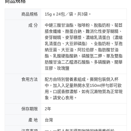
商品規格
商品規格
15g x 24包／袋，共3袋。
成 分
中鏈三酸甘油酯、咖啡粉、脫脂奶粉、菊苣
膳食纖維、酪蛋白鈉、難消化性麥芽糊精、
麥芽糊精、麥芽糖漿、濃縮乳清蛋白（濃縮
乳清蛋白、大豆卵磷脂）、全脂奶粉、芽孢
納豆菌、大豆油、阿拉伯膠、脂肪酸甘油
酯、乳酸硬脂酸鈉、磷酸氫二鉀、單及雙脂
肪酸甘油二乙醯酒石酸酯、多磷酸鈉、關華
豆膠、玫瑰鹽
食用方法
配方由特別營養素組成，撕開包裝倒入杯
中，加入入足量熱開水至150ml拌勻即可飲
用。口感香醇濃郁，如有沉澱物質為正常現
象，請安心食用。
保存期限
2年
產 地
台灣