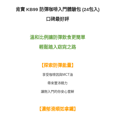
肯寶 KB99 防彈咖啡入門體驗包 (24包入)
口碑最好評
溫和比例讓防彈飲食更簡單
輕鬆踏入窈窕之路
【探索防彈能量】
享受咖啡因與MCT油
帶來豐沛精力
讓剛入門的你安心嘗鮮
【濃郁滑順如拿鐵】