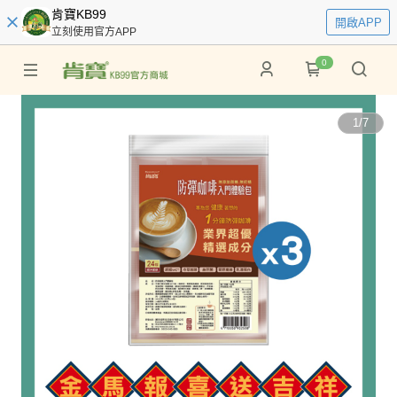
肯寶KB99
開啟APP
立刻使用官方APP
0
1
/
7