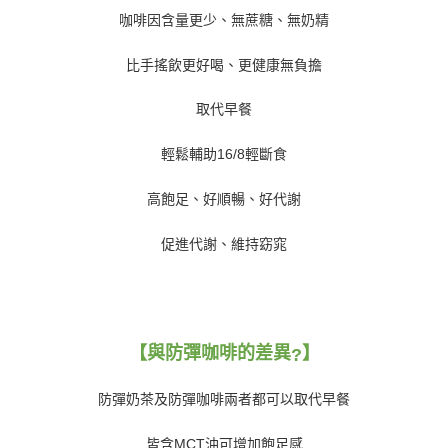
咖啡因含量更少、無蔗糖、無奶精
比手搖飲更好喝、更健康無負擔
取代早餐
輕鬆輔助
16/8
輕斷食
高飽足、好順暢、好代謝
促進代謝、維持窈窕
【與防彈咖啡的差異
】
?
防彈奶茶及防彈咖啡兩者都可以取代早餐
皆含
MCT
油可增加飽足感