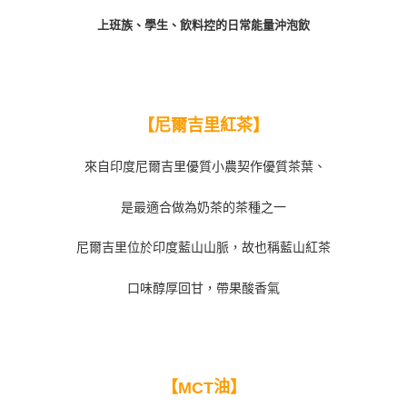
上班族、學生、飲料控的日常能量沖泡飲
【尼爾吉里紅茶】
來自印度尼爾吉里優質小農契作優質茶葉、
是最適合做為奶茶的茶種之一
尼爾吉里位於印度藍山山脈，故也稱藍山紅茶
口味醇厚回甘，帶果酸香氣
【
油】
MCT