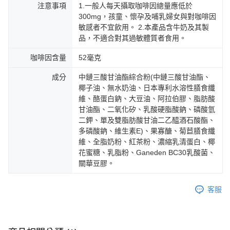
注意事項
1.一般人每天攝取咖啡因總量應低於
300mg，孩童、懷孕及哺乳婦女與對咖啡因
敏感者不宜飲用。 2.本產品含牛奶及其製
品，不適合對其過敏體質者食用。
咖啡因含量
52毫克
成分
中鏈三酸甘油酯綜合粉(中鏈三酸甘油酯、
椰子油、無水奶油、日本專利水溶性膳食纖
維、酪蛋白鈉、大豆油、阿拉伯膠、脂肪酸
甘油酯、二氧化矽、乳酸硬脂酸鈉、磷酸氫
二鉀、單及雙脂肪酸甘油二乙醯酒石酸酯、
多磷酸鈉、維生素E)、果寡醣、菊苣膳食纖
維、全脂奶粉、紅茶粉、濃縮乳清蛋白、椰
花蜜糖、乳脂粉、Ganeden BC30乳酸菌、
關華豆膠。
客服