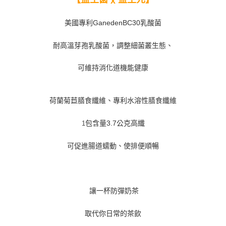
x
美國專利
GanedenBC30
乳酸菌
耐高溫芽孢乳酸菌，調整細菌叢生態、
可維持消化道機能健康
荷蘭菊苣膳食纖維、專利水溶性膳食纖維
1
包含量
3.7
公克高纖
可促進腸道蠕動、使排便順暢
讓一杯防彈奶茶
取代你日常的茶飲