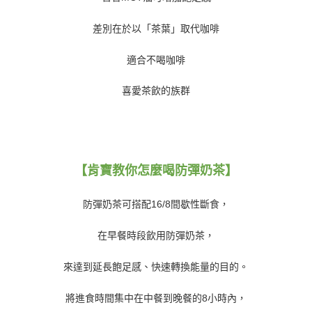
差別在於以「茶葉」取代咖啡
適合不喝咖啡
喜愛茶飲的族群
【肯寶教你怎麼喝防彈奶茶】
防彈奶茶可搭配
16/8
間歇性斷食，
在早餐時段飲用防彈奶茶，
來達到延長飽足感、快速轉換能量的目的。
將進食時間集中在中餐到晚餐的
8
小時內，