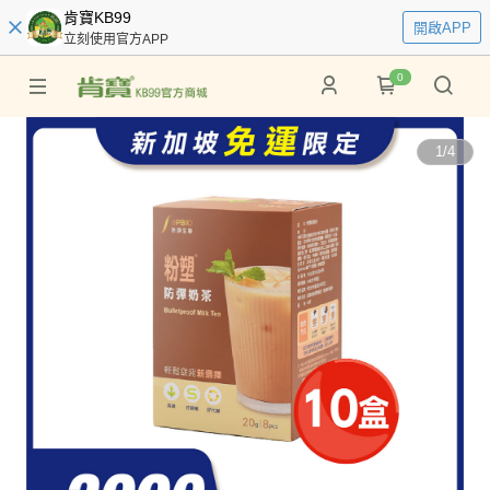
肯寶KB99
開啟APP
立刻使用官方APP
0
1
/
4