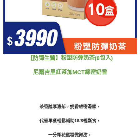
】粉塑防彈奶茶
包入
【防彈生醫
(8
)
尼爾吉里紅茶加MCT綿密奶香
茶香醇厚濃郁，奶香綿密滑順，
代替早餐輕鬆輔助
16/8
輕斷食，
一分椰花蜜糖微微甜，