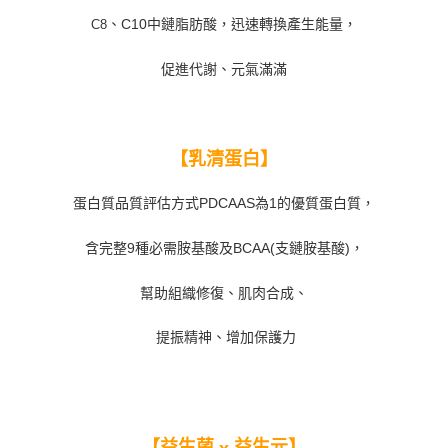
C8
、
C10
中鏈脂肪酸，迅速轉換產生能量，
促進代謝、元氣滿滿
【乳清蛋白】
蛋白質品質評估方式
PDCAAS
為
1
的優質蛋白質，
含完整
9
種必需胺基酸及
BCAA(
支鏈胺基酸
)
，
幫助組織修復、肌肉合成、
提振精神、增加保護力
【益生菌
益生元】