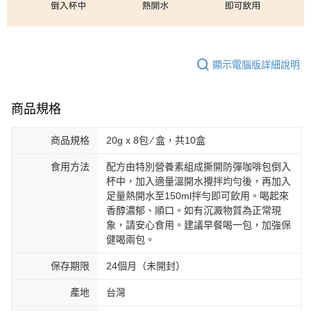
顯示電腦版詳細說明
商品規格
商品規格
20g x 8包 ∕ 盒，共10盒
食用方法
配方由特別營養素組成撕開防彈咖啡包倒入
杯中，加入適量溫開水攪拌均勻後，再加入
足量熱開水至150ml拌勻即可飲用。喝起來
香醇濃郁、順口。如有沉澱物質為正常現
象，請安心食用。建議早餐喝一包，加強保
健喝兩包。
保存期限
24個月（未開封）
產地
台灣