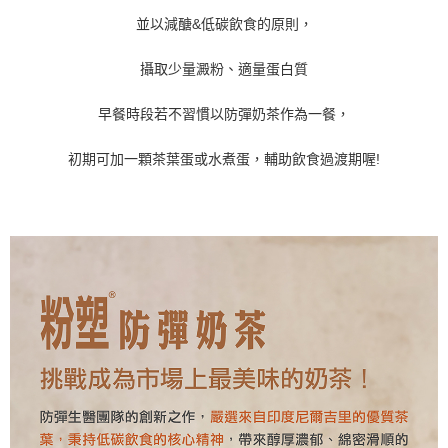
並以減醣
&
低碳飲食的原則，
攝取少量澱粉、適量蛋白質
早餐時段若不習慣以防彈奶茶作為一餐，
初期可加一顆茶葉蛋或水煮蛋，輔助飲食過渡期喔
!