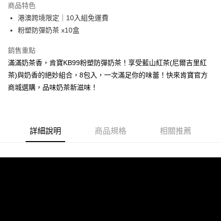
商品特色
6 期 0 利率 每期
NT$665
21家銀行
合作金庫商業銀行
第一商業銀行
港澳跨境限定｜10入組免運費
華南商業銀行
彰化商業銀行
12 期 0 利率 每期
NT$332
21家銀行
合作金庫商業銀行
第一商業銀行
粉塑防彈奶茶 x10盒
上海商業儲蓄銀行
台北富邦商業銀行
華南商業銀行
彰化商業銀行
合作金庫商業銀行
第一商業銀行
國泰世華商業銀行
兆豐國際商業銀行
上海商業儲蓄銀行
台北富邦商業銀行
運送方式
華南商業銀行
彰化商業銀行
銷售重點
臺灣中小企業銀行
台中商業銀行
國泰世華商業銀行
兆豐國際商業銀行
上海商業儲蓄銀行
台北富邦商業銀行
滿滿奶茶香，肯寶KB99粉塑防彈奶茶！享受藍山紅茶(尼爾吉里紅
匯豐（台灣）商業銀行
華泰商業銀行
宅配
臺灣中小企業銀行
台中商業銀行
國泰世華商業銀行
兆豐國際商業銀行
聯邦商業銀行
遠東國際商業銀行
茶)與奶香的絕妙組合，8包入，一次滿足你的味蕾！快來肯寶官方
匯豐（台灣）商業銀行
華泰商業銀行
每筆NT$100，滿NT$699(含以上)免運費
臺灣中小企業銀行
台中商業銀行
元大商業銀行
永豐商業銀行
商城選購，品味奶茶新滋味！
聯邦商業銀行
遠東國際商業銀行
匯豐（台灣）商業銀行
華泰商業銀行
玉山商業銀行
星展（台灣）商業銀行
國家/地區配送
查看運費
元大商業銀行
永豐商業銀行
聯邦商業銀行
遠東國際商業銀行
台新國際商業銀行
中國信託商業銀行
玉山商業銀行
星展（台灣）商業銀行
元大商業銀行
永豐商業銀行
台灣樂天信用卡公司
台新國際商業銀行
中國信託商業銀行
玉山商業銀行
星展（台灣）商業銀行
台灣樂天信用卡公司
詳細說明
商品規格
相關推薦
台新國際商業銀行
中國信託商業銀行
台灣樂天信用卡公司